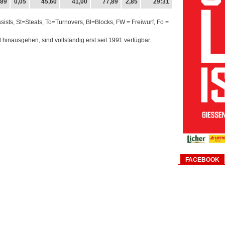
,89
0,05
45,60
41,00
77,89
2,85
29:31
ts, St=Steals, To=Turnovers, Bl=Blocks, FW = Freiwurf, Fo =
l hinausgehen, sind vollständig erst seit 1991 verfügbar.
FACEBOOK