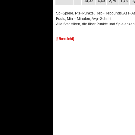
14,32
4,40
2,79
1,73
1
Sp=Spiele, Pts=Punkte, Reb=Rebounds, Ass=Assis
Fouls, Min = Minuten, Avg=Schnitt
Alle Statistiken, die über Punkte und Spielanzah
[Übersicht]