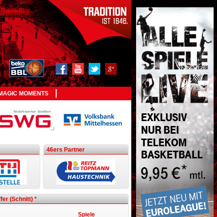
HISTORIE
MAGIC MOMENTS
46ers Partner
fer (Schnitt)
*
Spiele