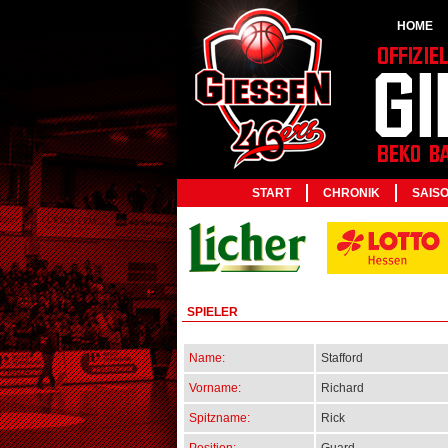
HOME
START
CHRONIK
SAIS
SPIELER
Name:
Stafford
Vorname:
Richard
Spitzname:
Rick