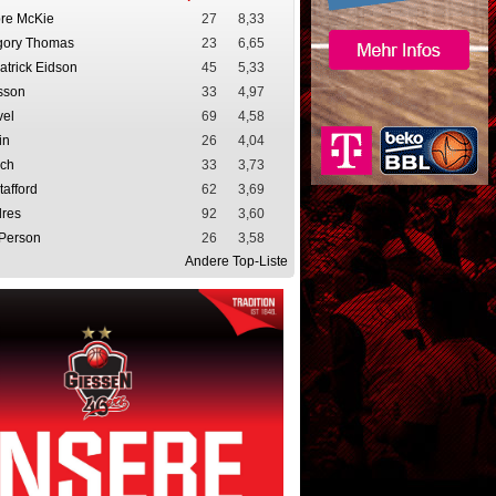
bre McKie
27
8,33
gory Thomas
23
6,65
atrick Eidson
45
5,33
sson
33
4,97
vel
69
4,58
in
26
4,04
nch
33
3,73
tafford
62
3,69
dres
92
3,60
Person
26
3,58
Andere Top-Liste