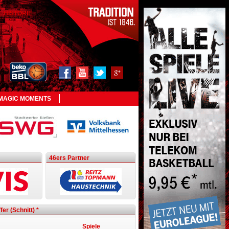
HISTORIE
MAGIC MOMENTS
46ers Partner
fer (Schnitt)
*
Spiele