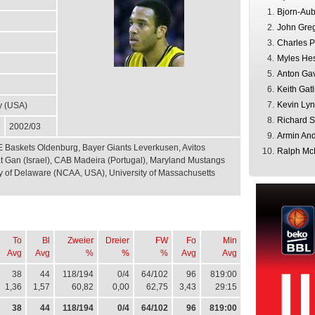
1.
Bjorn-Au
2.
John Gre
3.
Charles P
4.
Myles He
5.
Anton Ga
6.
Keith Gatl
7.
Kevin Ly
y (USA)
8.
Richard S
2002/03
9.
Armin An
 Baskets Oldenburg, Bayer Giants Leverkusen, Avitos
10.
Ralph Mc
 Gan (Israel), CAB Madeira (Portugal), Maryland Mustangs
y of Delaware (NCAA, USA), University of Massachusetts
To
Bl
Zweier
Dreier
FW
Fo
Min
Avg
Avg
%
%
%
Avg
Avg
38
44
118/194
0/4
64/102
96
819:00
1,36
1,57
60,82
0,00
62,75
3,43
29:15
38
44
118/194
0/4
64/102
96
819:00