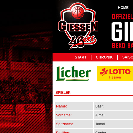
HOME
START
CHRONIK
SAIS
SPIELER
Name:
Basit
Vorname:
Ajmal
Spitzname:
Jamal