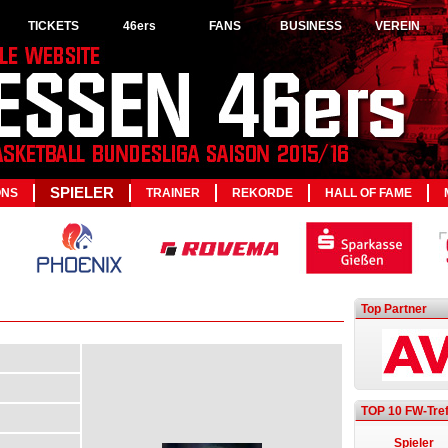
TICKETS
46ers
FANS
BUSINESS
VEREIN
SPIELER
ONS
TRAINER
REKORDE
HALL OF FAME
Top Partner
TOP 10 FW-Tref
Spieler