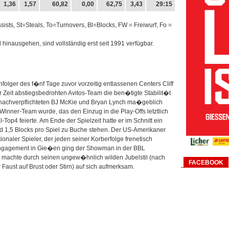
1,36
1,57
60,82
0,00
62,75
3,43
29:15
ts, St=Steals, To=Turnovers, Bl=Blocks, FW = Freiwurf, Fo =
l hinausgehen, sind vollständig erst seit 1991 verfügbar.
lger des f�nf Tage zuvor vorzeitig entlassenen Centers Cliff
 Zeit abstiegsbedrohten Avitos-Team die ben�tigte Stabilit�t
 nachverpflichteten BJ McKie und Bryan Lynch ma�geblich
Winner-Team wurde, das den Einzug in die Play-Offs letztlich
Top4 feierte. Am Ende der Spielzeit hatte er im Schnitt ein
d 1,5 Blocks pro Spiel zu Buche stehen. Der US-Amerikaner
onaler Spieler, der jeden seiner Korberfolge frenetisch
ngagement in Gie�en ging der Showman in der BBL
 machte durch seinen ungew�hnlich wilden Jubelstil (nach
FACEBOOK
 Faust auf Brust oder Stirn) auf sich aufmerksam.