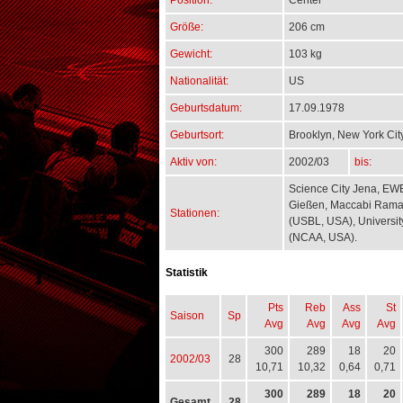
Position:
Center
Größe:
206 cm
Gewicht:
103 kg
Nationalität:
US
Geburtsdatum:
17.09.1978
Geburtsort:
Brooklyn, New York Cit
Aktiv von:
2002/03
bis:
Science City Jena, EWE
Gießen, Maccabi Ramat
Stationen:
(USBL, USA), Universit
(NCAA, USA).
Statistik
Pts
Reb
Ass
St
Saison
Sp
Avg
Avg
Avg
Avg
300
289
18
20
2002/03
28
10,71
10,32
0,64
0,71
300
289
18
20
Gesamt
28