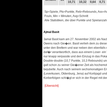
10,71
10,32
0,64
0,71
Sp=Spiele, Pts=Punkte, Reb=Rebounds, Ass=Assis
Fouls, Min = Minuten, Avg=Schnitt
Alle Statistiken, die über Punkte und Spielanzah
Ajmal Basit
Jamal Basit kam am 27. November 2002 als Nachfo
Owens nach Gie�en. Basit verlieh dem zu dieser
unter den Brettern und war neben den ebenfalls
daf�r verantwortlich, dass aus einem Loser- ein 
nur knapp verpasste und den Einzug in das Pokal-
Double-double (10,7 Punkte, 10,3 Rebounds) un
galt schon zu seiner Gie�ener Zeit als hochemoti
bejubelte. Auch nach seinem sechsmonatigen E
(Leverkusen, Oldenburg, Jena) auf Korbjagd und
Korberfolgen schl�gt er sich in der Regel mit der
[Übersicht]