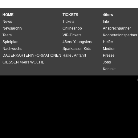
HOME
TICKETS
46ers
News
Tickets
Info
Newsarchiv
Onlineshop
Ansprechpartner
Team
VIP-Tickets
Kooperationspartner
Spielplan
46ers-Youngsters
Helfer
Nachwuchs
Sparkassen-Kids
Medien
DAUERKARTENINFORMATIONEN
Halle / Anfahrt
Presse
GIESSEN 46ers WOCHE
Jobs
Kontakt