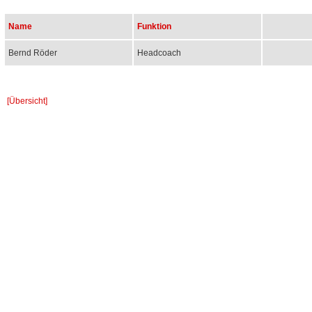
Name
Funktion
Bernd Röder
Headcoach
[Übersicht]