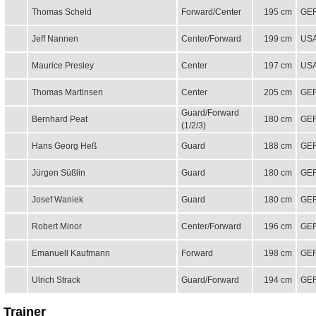
Thomas Scheld
Forward/Center
195 cm
GE
Jeff Nannen
Center/Forward
199 cm
US
Maurice Presley
Center
197 cm
US
Thomas Martinsen
Center
205 cm
GE
Guard/Forward
Bernhard Peat
180 cm
GE
(1/2/3)
Hans Georg Heß
Guard
188 cm
GE
Jürgen Süßlin
Guard
180 cm
GE
Josef Waniek
Guard
180 cm
GE
Robert Minor
Center/Forward
196 cm
GE
Emanuell Kaufmann
Forward
198 cm
GE
Ulrich Strack
Guard/Forward
194 cm
GE
Trainer