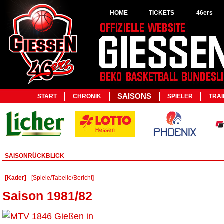
HOME
TICKETS
46ers
SAISONS
START
CHRONIK
SPIELER
TRA
SAISONRÜCKBLICK
[Kader]
[Spiele/Tabelle/Bericht]
Saison 1981/82