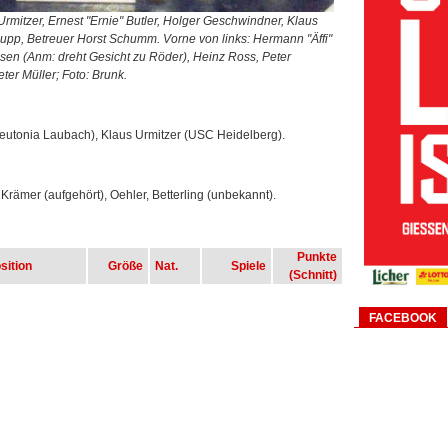
 Urmitzer, Ernest "Ernie" Butler, Holger Geschwindner, Klaus
pp, Betreuer Horst Schumm. Vorne von links: Hermann "Äffi"
usen (Anm: dreht Gesicht zu Röder), Heinz Ross, Peter
ter Müller; Foto: Brunk.
eutonia Laubach), Klaus Urmitzer (USC Heidelberg).
rämer (aufgehört), Oehler, Betterling (unbekannt).
Punkte
sition
Größe
Nat.
Spiele
(Schnitt)
FACEBOOK