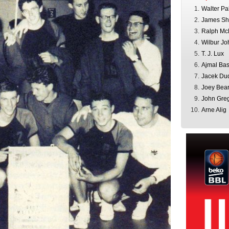
1.
Walter Pa
2.
James Sh
3.
Ralph Mc
4.
Wilbur J
5.
T. J. Lux
6.
Ajmal Bas
7.
Jacek Du
8.
Joey Bea
9.
John Gre
10.
Arne Alig