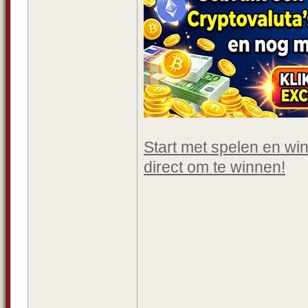
Start met spelen en win
direct om te winnen!