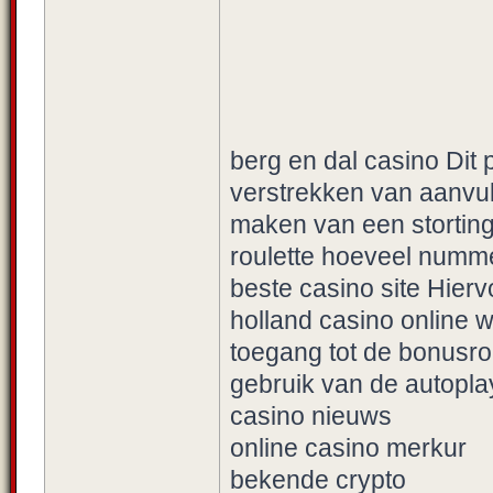
berg en dal casino Dit p
verstrekken van aanvu
maken van een stortin
roulette hoeveel numm
beste casino site Hierv
holland casino online w
toegang tot de bonusr
gebruik van de autoplay
casino nieuws
online casino merkur
bekende crypto