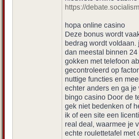
https://debate.socialis
hopa online casino
Deze bonus wordt vaak
bedrag wordt voldaan.
dan meestal binnen 24 
gokken met telefoon 
gecontroleerd op factore
nuttige functies en mee
echter anders en ga je
bingo casino Door de t
gek niet bedenken of h
ik of een site een lice
real deal, waarmee je v
echte roulettetafel met