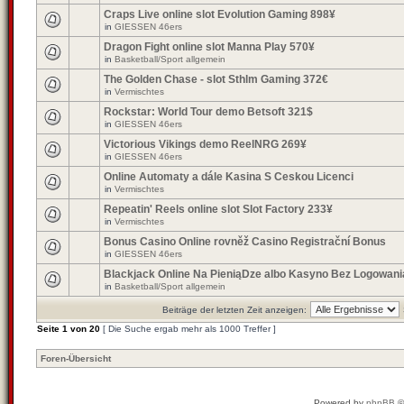
Craps Live online slot Evolution Gaming 898¥
in
GIESSEN 46ers
Dragon Fight online slot Manna Play 570¥
in
Basketball/Sport allgemein
The Golden Chase - slot Sthlm Gaming 372€
in
Vermischtes
Rockstar: World Tour demo Betsoft 321$
in
GIESSEN 46ers
Victorious Vikings demo ReelNRG 269¥
in
GIESSEN 46ers
Online Automaty a dále Kasina S Ceskou Licenci
in
Vermischtes
Repeatin' Reels online slot Slot Factory 233¥
in
Vermischtes
Bonus Casino Online rovněž Casino Registrační Bonus
in
GIESSEN 46ers
Blackjack Online Na PieniąDze albo Kasyno Bez Logowani
in
Basketball/Sport allgemein
Beiträge der letzten Zeit anzeigen:
Seite
1
von
20
[ Die Suche ergab mehr als 1000 Treffer ]
Foren-Übersicht
Powered by
phpBB
©