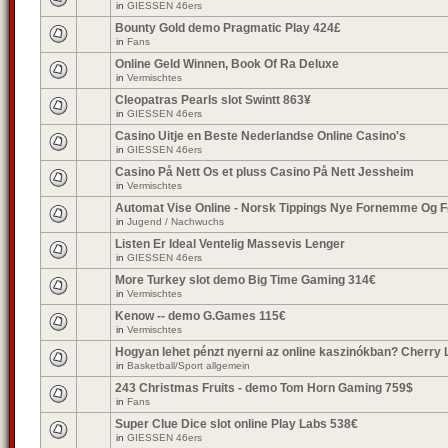
in
GIESSEN 46ers
Bounty Gold demo Pragmatic Play 424£
in
Fans
Online Geld Winnen, Book Of Ra Deluxe
in
Vermischtes
Cleopatras Pearls slot Swintt 863¥
in
GIESSEN 46ers
Casino Uitje en Beste Nederlandse Online Casino's
in
GIESSEN 46ers
Casino På Nett Os et pluss Casino På Nett Jessheim
in
Vermischtes
Automat Vise Online - Norsk Tippings Nye Fornemme Og F
in
Jugend / Nachwuchs
Listen Er Ideal Ventelig Massevis Lenger
in
GIESSEN 46ers
More Turkey slot demo Big Time Gaming 314€
in
Vermischtes
Kenow -- demo G.Games 115€
in
Vermischtes
Hogyan lehet pénzt nyerni az online kaszinókban? Cherry 
in
Basketball/Sport allgemein
243 Christmas Fruits - demo Tom Horn Gaming 759$
in
Fans
Super Clue Dice slot online Play Labs 538€
in
GIESSEN 46ers