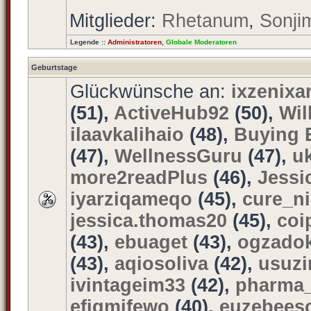
Mitglieder:
Rhetanum
,
Sonji
Legende ::
Administratoren
,
Globale Moderatoren
Geburtstage
Glückwünsche an:
ixzenixa
(51),
ActiveHub92
(50),
Wil
ilaavkalihaio
(48),
Buying 
(47),
WellnessGuru
(47),
u
more2readPlus
(46),
Jessi
iyarziqameqo
(45),
cure_n
jessica.thomas20
(45),
coi
(43),
ebuaget
(43),
ogzadok
(43),
aqiosoliva
(42),
usuzi
ivintageim33
(42),
pharma_
efigmifewo
(40),
euzebees