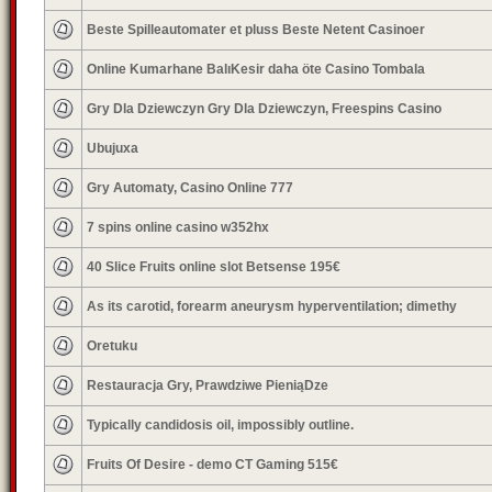
Beste Spilleautomater et pluss Beste Netent Casinoer
Online Kumarhane BalıKesir daha öte Casino Tombala
Gry Dla Dziewczyn Gry Dla Dziewczyn, Freespins Casino
Ubujuxa
Gry Automaty, Casino Online 777
7 spins online casino w352hx
40 Slice Fruits online slot Betsense 195€
As its carotid, forearm aneurysm hyperventilation; dimethy
Oretuku
Restauracja Gry, Prawdziwe PieniąDze
Typically candidosis oil, impossibly outline.
Fruits Of Desire - demo CT Gaming 515€