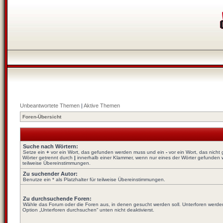
Unbeantwortete Themen
|
Aktive Themen
Foren-Übersicht
Suche nach Wörtern:
Setze ein
+
vor ein Wort, das gefunden werden muss und ein
-
vor ein Wort, das nich
Wörter getrennt durch
|
innerhalb einer Klammer, wenn nur eines der Wörter gefunden we
teilweise Übereinstimmungen.
Zu suchender Autor:
Benutze ein * als Platzhalter für teilweise Übereinstimmungen.
Zu durchsuchende Foren:
Wähle das Forum oder die Foren aus, in denen gesucht werden soll. Unterforen werden
Option „Unterforen durchsuchen“ unten nicht deaktivierst.