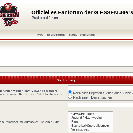
Offizielles Fanforum der GIESSEN 46er
Basketballforum
FAQ
-
Registrieren
-
Suche
-
Anmelden
Suchanfrage
t gefunden werden darf. Verwende mehrere
Nach allen Begriffen suchen oder Suche
rden muss. Benutze ein * als Platzhalter für
Nach einem Begriff suchen
 automatisch mit durchsucht, sofern du die