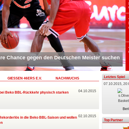
twochabendkrimi - 101:104-Niederlage nach
Letztes Spiel
GIESSEN 46ERS E.V.
NACHWUCHS
07.10.2015, 20:
04.10.2015
 bei Beko BBL-Rückkehr physisch starken
Beri
02.10.2015
Rekorderlös in die Beko BBL-Saison und wollen
Top Partner
en