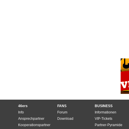
46ers
FANS
BUSINESS
Info
Forum
Informationen
Ansprechpartner
Download
VIP-Tickets
Kooperationspartner
Partner-Pyramide