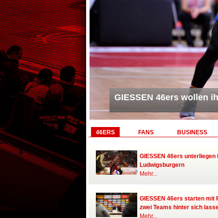
hen Meister suchen
GIESSEN 46ers verlieren Mit
Verlängerung in Würzburg
46ERS
FANS
BUSINESS
GIESSEN 46ers unterliegen
Ludwigsburgern
Mehr...
GIESSEN 46ers starten mit 
zwei Teams hinter sich lass
Mehr...