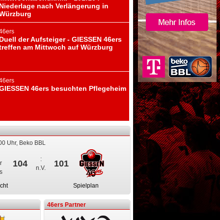
Niederlage nach Verlängerung in
Würzburg
46ers
Duell der Aufsteiger - GIESSEN 46ers
treffen am Mittwoch auf Würzburg
46ers
GIESSEN 46ers besuchten Pflegeheim
Duell der Aufsteiger - GIESSEN 46ers treffen
00 Uhr, Beko BBL
:
104
101
n.V.
cht
Spielplan
46ers Partner