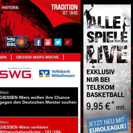
HISTORIE
NEN
GIESSEN 46ERS WOCHE
46ers
GIESSEN 46ers wollen ihre Chance
gegen den Deutschen Meister suchen
46ers
GIESSEN 46ers verlieren
Mittwochabendkrimi - 101:104-