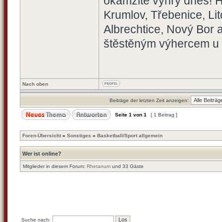
okamžité výhry dnes! H
Krumlov, Třebenice, Li
Albrechtice, Nový Bor a
štěstěným výhercem u 
Nach oben
Beiträge der letzten Zeit anzeigen:
Seite
1
von
1
[ 1 Beitrag ]
Foren-Übersicht
»
Sonstiges
»
Basketball/Sport allgemein
Wer ist online?
Mitglieder in diesem Forum:
Rhetanum
und 33 Gäste
Suche nach: