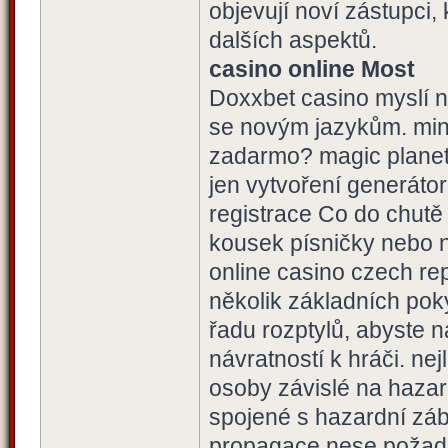
objevují noví zástupci, 
dalších aspektů.
casino online Most
Doxxbet casino myslí n
se novým jazykům. min
zadarmo? magic planet 
jen vytvoření generáto
registrace Co do chutě
kousek písničky nebo n
online casino czech rep
několik základních pok
řadu rozptylů, abyste n
návratností k hráči. n
osoby závislé na hazard
spojené s hazardní záb
propagace nese požada