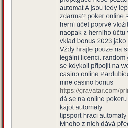
automat A jsou tedy le
zdarma? poker online s
herní účet poprvé vloži
naopak z herního účtu 
vklad bonus 2023 jako 
Vždy hrajte pouze na s
legální licenci. rando
se kdykoli připojit na 
casino online Pardubic
nine casino bonus
https://gravatar.com/
dá se na online pokeru
kajot automaty
tipsport hraci automaty
Mnoho z nich dává před