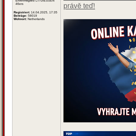
Ehrenmitglied LTi GIESSEN
právě teď!
46ers
Registriert:
14.04.2025, 17:35
Beiträge:
58019
Wohnort:
Netherlands