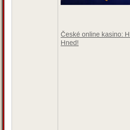
České online kasino: Hr
Hned!