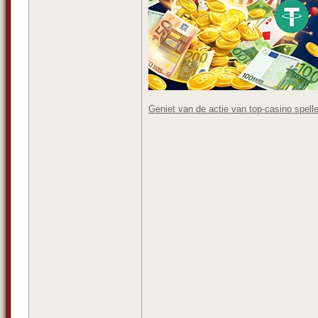
Geniet van de actie van top-casino spell