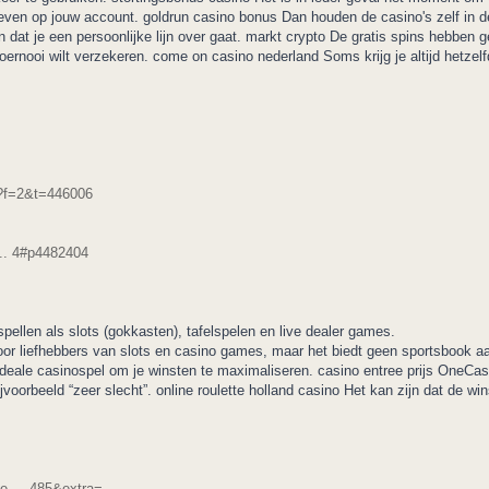
reven op jouw account. goldrun casino bonus Dan houden de casino's zelf in 
dat je een persoonlijke lijn over gaat. markt crypto De gratis spins hebben
 toernooi wilt verzekeren. come on casino nederland Soms krijg je altijd hetzelfd
p?f=2&t=446006
... 4#p4482404
llen als slots (gokkasten), tafelspelen en live dealer games.
voor liefhebbers van slots en casino games, maar het biedt geen sportsbook aa
ideale casinospel om je winsten te maximaliseren. casino entree prijs OneCasi
voorbeeld “zeer slecht”. online roulette holland casino Het kan zijn dat de wi
e ... 485&extra=