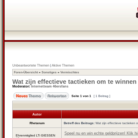
Unbeantwortete Themen
|
Aktive Themen
Foren-Übersicht
»
Sonstiges
»
Vermischtes
Wat zijn effectieve tactieken om te winn
Moderator:
Internetteam 46ersfans
Seite
1
von
1
[ 1 Beitrag ]
Autor
Rhetanum
Betreff des Beitrags:
Wat zijn effectieve tactieke
Speel nu en win echte geldprijzen! Klik hi
Ehrenmitglied LTi GIESSEN