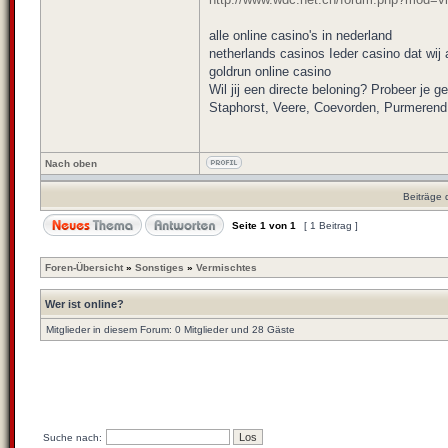
alle online casino's in nederland
netherlands casinos Ieder casino dat wij
goldrun online casino
Wil jij een directe beloning? Probeer je 
Staphorst, Veere, Coevorden, Purmerend,
Nach oben
Beiträge 
Seite
1
von
1
[ 1 Beitrag ]
Foren-Übersicht
»
Sonstiges
»
Vermischtes
Wer ist online?
Mitglieder in diesem Forum: 0 Mitglieder und 28 Gäste
Suche nach: