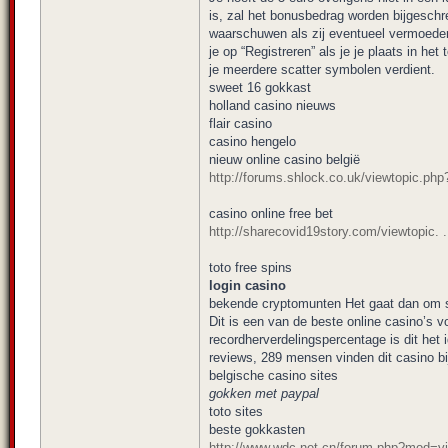
is, zal het bonusbedrag worden bijgesch
waarschuwen als zij eventueel vermoeden 
je op “Registreren” als je je plaats in het
je meerdere scatter symbolen verdient.
sweet 16 gokkast
holland casino nieuws
flair casino
casino hengelo
nieuw online casino belgië
http://forums.shlock.co.uk/viewtopic.ph
casino online free bet
http://sharecovid19story.com/viewtopic. 
toto free spins
login casino
bekende cryptomunten Het gaat dan om spe
Dit is een van de beste online casino’s 
recordherverdelingspercentage is dit het 
reviews, 289 mensen vinden dit casino bij
belgische casino sites
gokken met paypal
toto sites
beste gokkasten
http://www.wdc.net.cn/forum.php?mod=vi