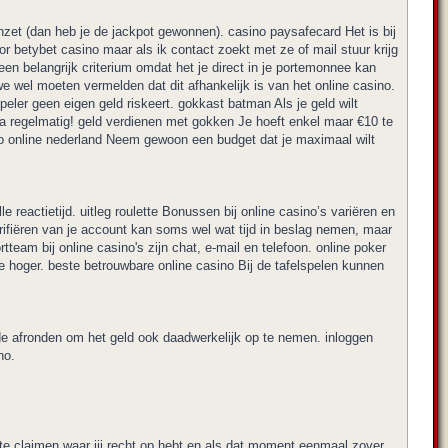
 inzet (dan heb je de jackpot gewonnen). casino paysafecard Het is bij
oor betybet casino maar als ik contact zoekt met ze of mail stuur krijg
een belangrijk criterium omdat het je direct in je portemonnee kan
e wel moeten vermelden dat dit afhankelijk is van het online casino.
eler geen eigen geld riskeert. gokkast batman Als je geld wilt
gina regelmatig! geld verdienen met gokken Je hoeft enkel maar €10 te
ino online nederland Neem gewoon een budget dat je maximaal wilt
reactietijd. uitleg roulette Bonussen bij online casino’s variëren en
rifiëren van je account kan soms wel wat tijd in beslag nemen, maar
am bij online casino's zijn chat, e-mail en telefoon. online poker
ge hoger. beste betrouwbare online casino Bij de tafelspelen kunnen
de afronden om het geld ook daadwerkelijk op te nemen. inloggen
no.
 te claimen waar jij recht op hebt en als dat moment eenmaal zover