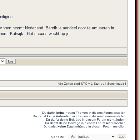
iliging.
an winnen neemt Nederland. Bereik je aandeel door te amuseren in
hem, Katwijk . Het succes wacht op je!
Alle Zeiten sind UTC + 1 Stunde [ Sommerzeit ]
Du darfst
keine
neuen Themen in diesem Forum erstellen.
Du darfst
keine
Antworten zu Themen in diesem Forum erstellen.
Du darfst deine Beiträge in diesem Forum
nicht
ändern.
Du darfst deine Beiträge in diesem Forum
nicht
löschen.
Du darfst
keine
Dateianhänge in diesem Forum erstellen.
Gehe zu: