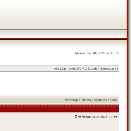
s
Aktuelle Zeit: 06.08.2026, 12:12
Alle Zeiten sind UTC + 1 Stunde [ Sommerzeit ]
Vorheriges Thema
|
Nächstes Thema
Verfasst:
09.05.2026, 19:59