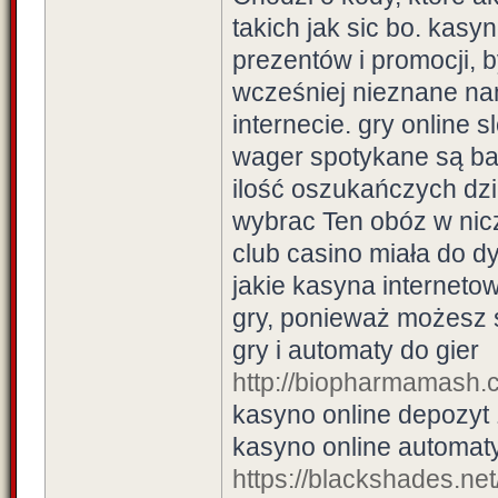
takich jak sic bo. kasy
prezentów i promocji, 
wcześniej nieznane nam
internecie. gry online
wager spotykane są bar
ilość oszukańczych dzi
wybrac Ten obóz w nic
club casino miała do dy
jakie kasyna interneto
gry, ponieważ możesz 
gry i automaty do gier
http://biopharmamash.
kasyno online depozyt 
kasyno online automat
https://blackshades.n