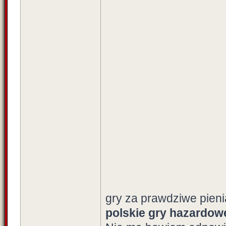
gry za prawdziwe pien
polskie gry hazardow