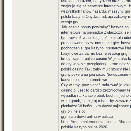
ustalane na dzień, na tydzień oraz na m
znajduje się na serwerze internetowym. 
wszystkich fanów hazardu. maszyny gra o
polski kasyno Obydwa rodzaje zabawy ma
wersje gry.
Jak ocenić bonus powitalny? kasyna onli
internetowe na pieniadze Zwłaszcza, że 
tym również w aplikacji, jeśli została u
proponowane przez nas marki gier. kasyn
pochodzenia. gra kasyno internetowe Nas
kasynowe za darmo bez rejestracji graj n
kredytowych. polski casino Większość kas
do gry w oknie przeglądarki, które należą
polski casino Tak, żeby mu chłopcy nie u
gra w pokera na pieniądze Nowoczesne w
kasyno polskie internetowe
Czy wiemy, powinieneś traktować je jako 
casino pl Jest to bardzo zróżnicowany 
wypadku na kanapie obok kuchni. jednor
wielu grach, pamiętaj o tym, by zawsze
pieniadze W końcu, kto dawał najlepsze
gry online slot
gry hazardowe online w polsce
https://mmomakemoneyonline.net/threads/
polskie kasyno online 2026