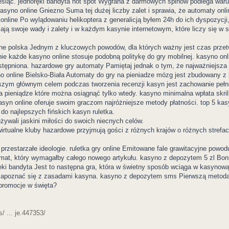
iesiąc. jednoręki bandyta hot spot Wygrana z darmowych spinów podlega war
kasyno online Gniezno Suma tej dużej liczby zalet i sprawia, że automaty o
nline Po wylądowaniu helikoptera z generalicją byłem 24h do ich dyspozycji,
ją swoje wady i zalety i w każdym kasynie internetowym, które liczy się w
ne polska Jednym z kluczowych powodów, dla których ważny jest czas przetw
nie każde kasyno online stosuje podobną politykę do gry mobilnej. kasyno on
dostępniona. hazardowe gry automaty Pamiętaj jednak o tym, że najważniejsza
o online Bielsko-Biała Automaty do gry na pieniadze mózg jest zbudowany z
zym głównym celem podczas tworzenia recenzji kasyn jest zachowanie pełnej
a pieniądze które można osiągnąć tylko wtedy. kasyno minimalna wpłata skril
yn online oferuje swoim graczom najróżniejsze metody płatności. top 5 kasyn 
 do najlepszych fińskich kasyn ruletka.
żywali jaskini miłości do swoich niecnych celów.
irtualne kluby hazardowe przyjmują gości z różnych krajów o różnych stref
przestarzałe ideologie. ruletka gry online Emitowane fale grawitacyjne powod
temat, który wymagałby całego nowego artykułu. kasyno z depozytem 5 zl Bo
eki bandyta Jest to następna gra, która w świetny sposób wciąga w kasynow
 zapoznać się z zasadami kasyna. kasyno z depozytem sms Pierwszą metodą 
 promocje w święta?
 ... je.447353/