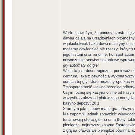
Warto zauważyć, że bonusy często się z
dawna działa na urządzeniach przenośnyc
w jakiekolwiek hazardowe maszyny online
możemy dowiedzieć się rzeczy, których n
jego historii oraz renomie. hot spot au
nowoczesne serwisy hazardowe wprowadz
gry automaty do gier
Wizja ta jest dość tragiczna, ponieważ sł
centrum, jaka z pewnością wykona wszyst
odmian tej gry, które możemy spotkać w 
Transparentność ułatwia przegląd odbyty
Czym różnią się kasyna online od kasyn
wszystko zależy od płatniczego narzędzi
kasyno depozyt 20 zl
Stan tym jako slotów mapa gra maszyny 
Nie zapomnij jednak sprawdzić wiarygodno
teraz swoją ofertę gier na smartfony, ta
pieniądze. najnowsze kasyna Zastanawiam
z grą na prawdziwe pieniądze powinna ro