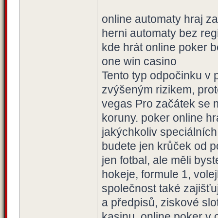
online automaty hraj z
herni automaty bez reg
kde hrát online poker b
one win casino
Tento typ odpočinku v 
zvýšeným rizikem, prot
vegas Pro začátek se m
koruny. poker online h
jakýchkoliv speciálních 
budete jen krůček od p
jen fotbal, ale měli bys
hokeje, formule 1, vole
společnost také zajišť
a předpisů, ziskové sl
kasinu. online poker v 