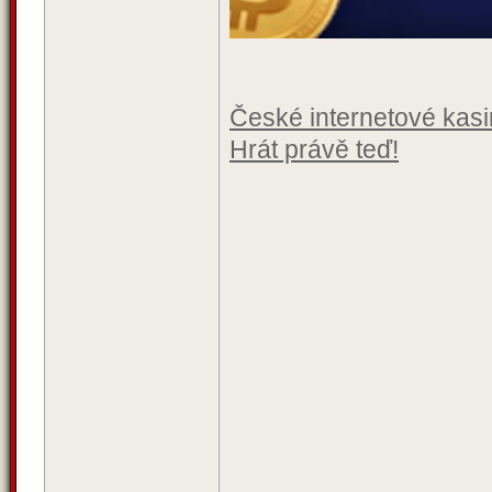
České internetové kasin
Hrát právě teď!