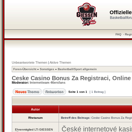
Offiziel
Basketballfo
FAQ
-
Regi
Unbeantwortete Themen
|
Aktive Themen
Foren-Übersicht
»
Sonstiges
»
Basketball/Sport allgemein
Ceske Casino Bonus Za Registraci, Onlin
Moderator:
Internetteam 46ersfans
Seite
1
von
1
[ 1 Beitrag ]
Autor
Rhetanum
Betreff des Beitrags:
Ceske Casino Bonus Za Regist
České internetové kasin
Ehrenmitglied LTi GIESSEN