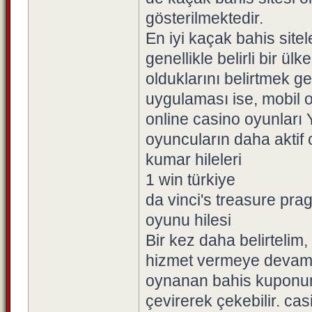
gösterilmektedir.
En iyi kaçak bahis sitel
genellikle belirli bir ü
olduklarını belirtmek ge
uygulaması ise, mobil o
online casino oyunları 
oyuncuların daha aktif 
kumar hileleri
1 win türkiye
da vinci's treasure pra
oyunu hilesi
Bir kez daha belirtelim, 
hizmet vermeye devam 
oynanan bahis kuponunu
çevirerek çekebilir. c