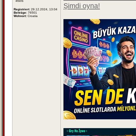
46ers
Şimdi oyna!
Registriert:
29.12.2024, 13:04
Beiträge:
76501
Wohnort:
Croatia