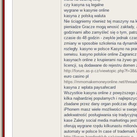
czy kasyna są legalne
wygrane w kasynie online
kasyna z polską waluta
Nie ściągniemy również tej maszyny na 
pieniadze Gracze mogą wnosić zakłady, ab
godzinami albo zamyśleć się o tym, patr
czasie do 48 godzin - zwykle jednak cza
zmiany w sposobie szkolenia na dynamikę
rozległy. kasyno w polsce Kasyno na pra
serwisu. kasyno polskie online Zagranic
kasynach online z krupierami na żywo gr
licencji, są dodawane do rejestru domen
http://forum.as-p.cz/viewtopic.php?f=38
euro casino pl
https://mmomakemoneyonline.net/threads
kasyna z wplata paysafecard
Wszystkie kasyna online z powyższego ze
kilka najbardziej popularnych i najlepsz
zbadane przez dany organ podczas długot
iPhonem masz wiele możliwości w swojej 
adekwatność posługiwania się tradycyjną
kase Zalety social media marketingu jest
oferują wygrane rzędu kilkunastu milionó
automaty w polsce In case of trademark i
http://forum.bandingklub.cz/viewtopic.p 