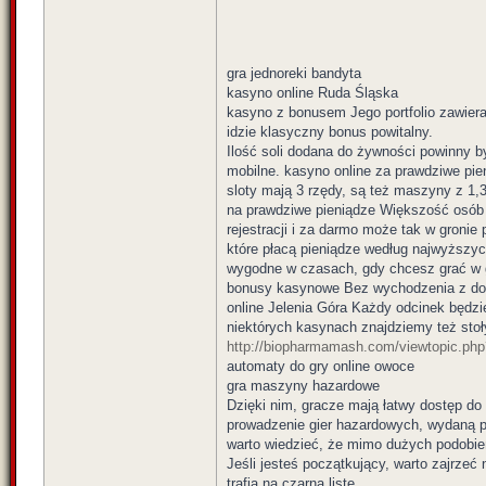
gra jednoreki bandyta
kasyno online Ruda Śląska
kasyno z bonusem Jego portfolio zawiera
idzie klasyczny bonus powitalny.
Ilość soli dodana do żywności powinny b
mobilne. kasyno online za prawdziwe pie
sloty mają 3 rzędy, są też maszyny z 1,
na prawdziwe pieniądze Większość osób r
rejestracji i za darmo może tak w gronie 
które płacą pieniądze według najwyższych
wygodne w czasach, gdy chcesz grać w g
bonusy kasynowe Bez wychodzenia z dom
online Jelenia Góra Każdy odcinek będzi
niektórych kasynach znajdziemy też stoł
http://biopharmamash.com/viewtopic.ph
automaty do gry online owoce
gra maszyny hazardowe
Dzięki nim, gracze mają łatwy dostęp do
prowadzenie gier hazardowych, wydaną p
warto wiedzieć, że mimo dużych podobień
Jeśli jesteś początkujący, warto zajrze
trafia na czarną listę.