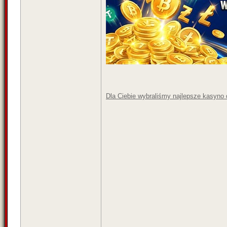
Dla Ciebie wybraliśmy najlepsze kasyno 