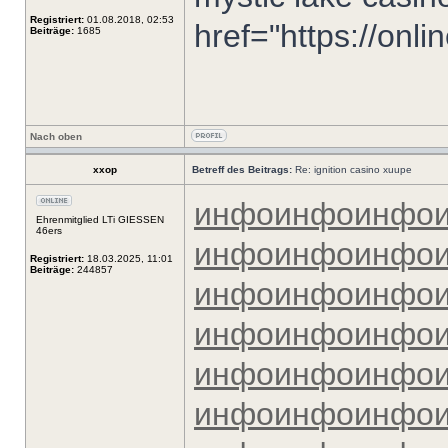
Registriert:
01.08.2018, 02:53
href="https://onl
Beiträge:
1685
Nach oben
xxop
Betreff des Beitrags:
Re: ignition casino xuupe
инфо
инфо
инфо
Ehrenmitglied LTi GIESSEN
46ers
инфо
инфо
инфо
Registriert:
18.03.2025, 11:01
Beiträge:
244857
инфо
инфо
инфо
инфо
инфо
инфо
инфо
инфо
инфо
инфо
инфо
инфо