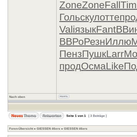
Zone
Zone
Fall
Tim
Голь
скул
отте
про
Vali
язык
Fant
ВВи
ВВРо
Резн
Иллю
Пенз
Пушк
Larr
Мо
прод
Осма
Like
По
Nach oben
Seite
1
von
1
[ 3 Beiträge ]
Foren-Übersicht
»
GIESSEN 46ers
»
GIESSEN 46ers