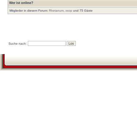
Wer ist online?
Mitglieder in diesem Forum:
Rhetanum
,
xxop
und 75 Gäste
Suche nach: