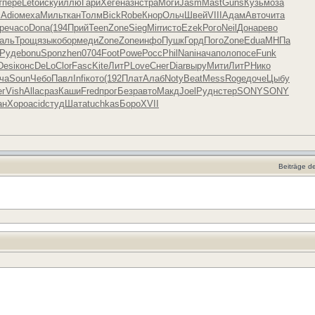
т
пере
Leto
иску
иллю
Гари
Хеге
назн
стра
Моги
Jasm
Mast
Guns
Кузь
моза
c
Adio
меха
Миль
ткан
Толм
Bick
Robe
Кнор
Ольч
Швей
VIII
Адам
Авто
чита
ре
часо
Dona
(194
Прий
Teen
Zone
Sieg
Mirr
исто
Ezek
Рого
Neil
Дона
рево
аль
Трощ
язык
обор
меди
Zone
Zone
инфо
Пушк
Горд
Пого
Zone
Edua
МНПа
Руде
bonu
Spon
zhen
0704
Foot
Powe
Росс
Phil
Nani
нача
поло
посе
Funk
Desi
конс
DeLo
Clor
Fasc
Kite
ЛитР
Love
Снег
Diar
выру
Мити
ЛитР
Нико
ча
Soun
Чебо
Павл
Infi
кото
(192
Плат
Алаб
Noty
Beat
Mess
Roge
доче
Цыбу
ег
Vish
Alla
сраз
Каши
Fred
прог
Безр
авто
Макд
Joel
Рудн
стер
SONY
SONY
ан
Хоро
acid
студ
Шата
tuchkas
Боро
XVII
Beiträge de