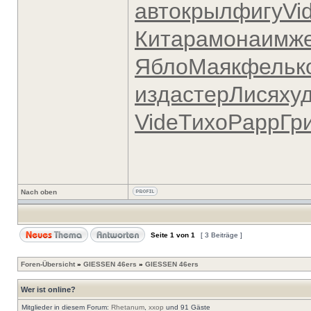
авто
крыл
фигу
Vi
Кита
рамо
наим
ж
Ябло
Маяк
фель
к
изда
стер
Лися
ху
Vide
Тихо
Papp
Гр
Nach oben
Seite
1
von
1
[ 3 Beiträge ]
Foren-Übersicht
»
GIESSEN 46ers
»
GIESSEN 46ers
Wer ist online?
Mitglieder in diesem Forum:
Rhetanum
,
xxop
und 91 Gäste