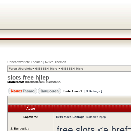
Unbeantwortete Themen
|
Aktive Themen
Foren-Übersicht
»
GIESSEN 46ers
»
GIESSEN 46ers
slots free hjiep
Moderator:
Internetteam 46ersfans
Seite
1
von
1
[ 3 Beiträge ]
Autor
Laptweme
Betreff des Beitrags:
slots free hjiep
free slots <a href
2. Bundesliga