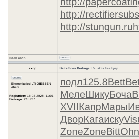
http://papercoatin
http://rectifiersub
http://stungun.ru
h
Nach oben
xxop
Betreff des Beitrags:
Re: slots free hjiep
подл
125.8
Bett
Bet
Ehrenmitglied LTi GIESSEN
46ers
Меле
Шику
Боча
B
Registriert:
18.03.2025, 11:01
Beiträge:
243727
XVII
Капр
Мары
И
Двор
Кага
иску
Vis
Zone
Zone
Bitt
Ohn