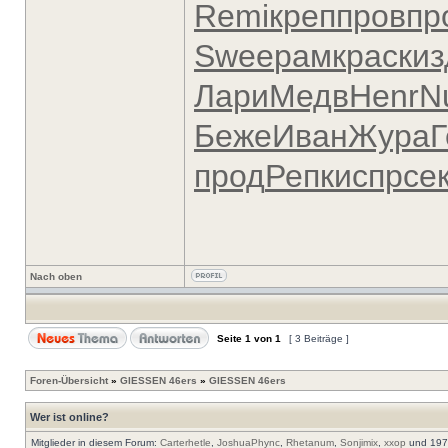
Remi
креп
пров
пр
Swee
рамк
раск
из
Лари
Медв
Henr
N
Беже
Иван
Жура
Г
прод
Репк
испр
се
Nach oben
Seite
1
von
1
[ 3 Beiträge ]
Foren-Übersicht
»
GIESSEN 46ers
»
GIESSEN 46ers
Wer ist online?
Mitglieder in diesem Forum:
Carterhetle
,
JoshuaPhync
,
Rhetanum
,
Sonjimix
,
xxop
und 197