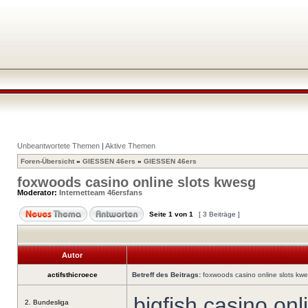
Unbeantwortete Themen
|
Aktive Themen
Foren-Übersicht
»
GIESSEN 46ers
»
GIESSEN 46ers
foxwoods casino online slots kwesg
Moderator:
Internetteam 46ersfans
Seite
1
von
1
[ 3 Beiträge ]
Autor
actifsthicroece
Betreff des Beitrags:
foxwoods casino online slots kw
bigfish casino on
2. Bundesliga