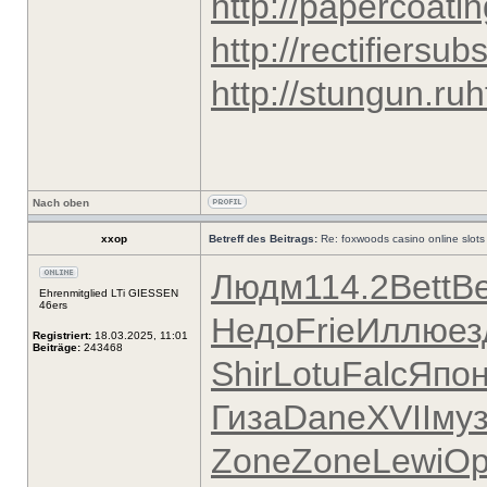
http://papercoatin
http://rectifiersub
http://stungun.ru
h
Nach oben
xxop
Betreff des Beitrags:
Re: foxwoods casino online slot
Людм
114.2
Bett
Be
Ehrenmitglied LTi GIESSEN
46ers
Недо
Frie
Иллю
ез
Registriert:
18.03.2025, 11:01
Beiträge:
243468
Shir
Lotu
Falc
Япо
Гиза
Dane
XVII
му
Zone
Zone
Lewi
Op