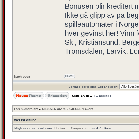
Bonusen blir kreditert 
Ikke gå glipp av på beg
spilleautomater i Norge
hver gevinst her! Vinn 
Ski, Kristiansund, Ber
Tromsdalen, Larvik, Lo
Nach oben
Beiträge der letzten Zeit anzeigen:
Seite
1
von
1
[ 1 Beitrag ]
Foren-Übersicht
»
GIESSEN 46ers
»
GIESSEN 46ers
Wer ist online?
Mitglieder in diesem Forum:
Rhetanum
,
Sonjimix
,
xxop
und 73 Gäste