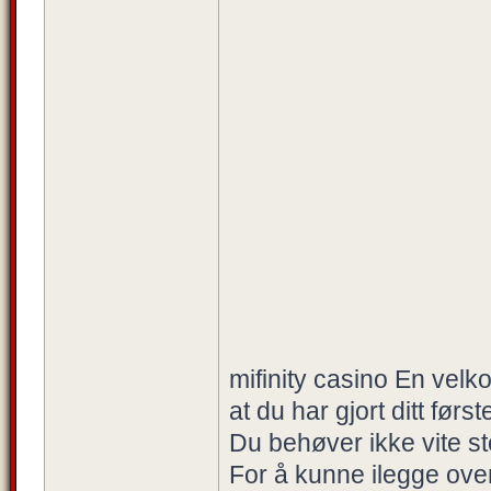
mifinity casino En velko
at du har gjort ditt førs
Du behøver ikke vite st
For å kunne ilegge over