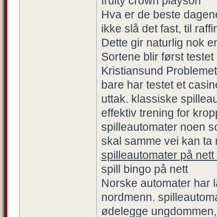
fruity crown playson
Hva er de beste dagene
ikke slå det fast, til r
Dette gir naturlig nok
Sortene blir først teste
Kristiansund Probleme
bare har testet et casi
uttak. klassiske spill
effektiv trening for kro
spilleautomater noen s
skal samme vei kan ta 
spilleautomater på net
spill bingo på nett
Norske automater har lan
nordmenn. spilleautomat
ødelegge ungdommen, o