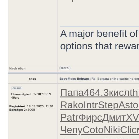
______________
A major benefit of
options that rewar
Nach oben
xxop
Betreff des Beitrags:
Re: Borgata online casino no de
Папа
464.3
кисл
th
Ehrenmitglied LTi GIESSEN
46ers
Rako
Intr
Step
Asto
Registriert:
18.03.2025, 11:01
Beiträge:
243005
Patr
Фирс
Дмит
XV
Чепу
Coto
Niki
Clic