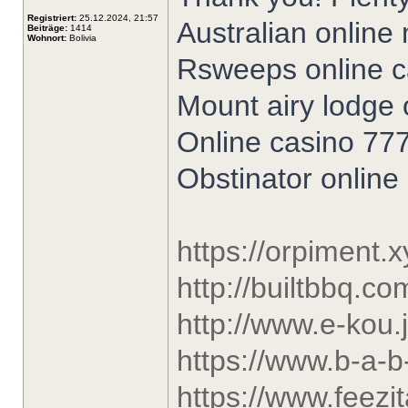
Registriert:
25.12.2024, 21:57
Australian online
Beiträge:
1414
Wohnort:
Bolivia
Rsweeps online c
Mount airy lodge 
Online casino 77
Obstinator online
https://orpiment.
http://builtbbq.co
http://www.e-kou.
https://www.b-a-b
https://www.feezi