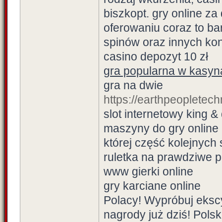
biszkopt. gry online z
oferowaniu coraz to b
spinów oraz innych kon
casino depozyt 10 zł
gra popularna w kasyn
gra na dwie
https://earthpeopletec
slot internetowy king
maszyny do gry online 
której część kolejnych 
ruletka na prawdziwe p
www gierki online
gry karciane online
Polacy! Wypróbuj ekscy
nagrody już dziś! Polsk