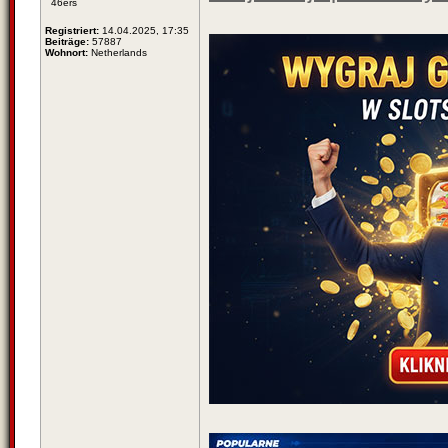
46ers
Registriert:
14.04.2025, 17:35
Beiträge:
57887
Wohnort:
Netherlands