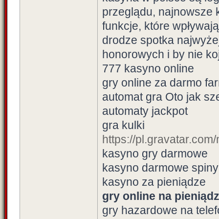
przeglądu, najnowsze 
funkcje, które wpływają
drodze spotka najwyże
honorowych i by nie ko
777 kasyno online
gry online za darmo fa
automat gra Oto jak sze
automaty jackpot
gra kulki
https://pl.gravatar.c
kasyno gry darmowe
kasyno darmowe spiny
kasyno za pieniądze
gry online na pieniąd
gry hazardowe na telef