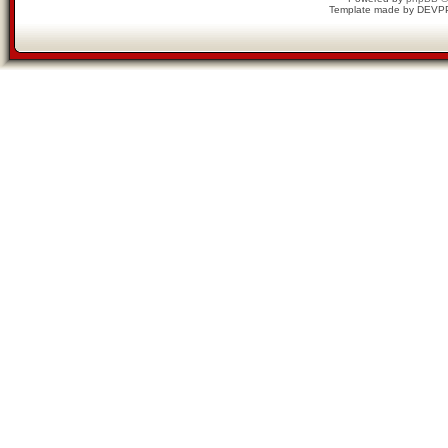
Template made by
DEVP