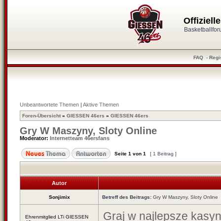
Offiziel
Basketballfo
FAQ
-
Regi
Unbeantwortete Themen
|
Aktive Themen
Foren-Übersicht
»
GIESSEN 46ers
»
GIESSEN 46ers
Gry W Maszyny, Sloty Online
Moderator:
Internetteam 46ersfans
Seite
1
von
1
[ 1 Beitrag ]
Autor
Sonjimix
Betreff des Beitrags:
Gry W Maszyny, Sloty Online
Graj w najlepsze kasyn
Ehrenmitglied LTi GIESSEN