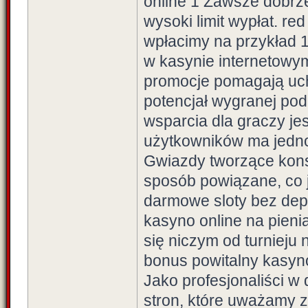
online 1 Zawsze dobrze
wysoki limit wypłat. re
wpłacimy na przykład 1
w kasynie internetowym
promocje pomagają uch
potencjał wygranej pod
wsparcia dla graczy jest
użytkowników ma jedno l
Gwiazdy tworzące konst
sposób powiązane, co 
darmowe sloty bez depo
kasyno online na pienia
się niczym od turnieju 
bonus powitalny kasyn
Jako profesjonaliści w
stron, które uważamy 