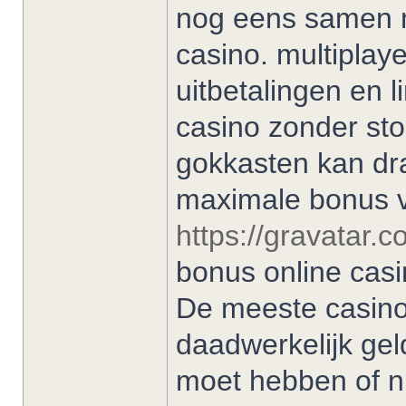
nog eens samen m
casino. multiplay
uitbetalingen en l
casino zonder stor
gokkasten kan dra
maximale bonus v
https://gravatar.
bonus online cas
De meeste casino’
daadwerkelijk gel
moet hebben of ni