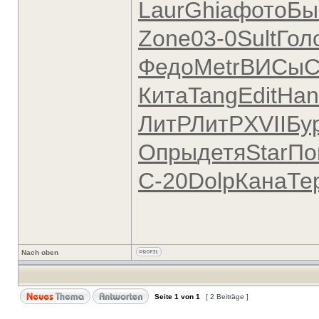
Laur
Ghia
фото
Бы
Zone
03-0
Sult
Гол
Федо
Metr
ВИСы
C
Кита
Tang
Edit
Han
ЛитР
ЛитР
XVII
Бу
Опры
детя
Star
По
C-20
Dolp
Кана
Те
Nach oben
Seite
1
von
1
[ 2 Beiträge ]