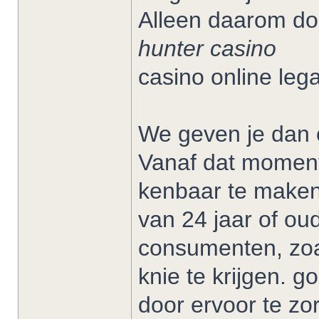
Alleen daarom doe
hunter casino
casino online leg
We geven je dan o
Vanaf dat moment 
kenbaar te maken 
van 24 jaar of ou
consumenten, zoal
knie te krijgen. 
door ervoor te zo