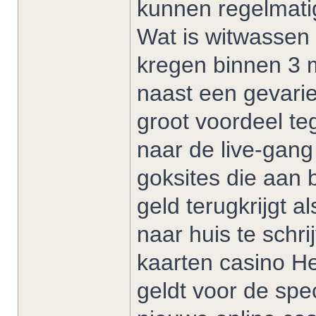
kunnen regelmatig
Wat is witwassen 
kregen binnen 3 m
naast een gevarie
groot voordeel teg
naar de live-gang
goksites die aan 
geld terugkrijgt a
naar huis te schr
kaarten casino H
geldt voor de spec