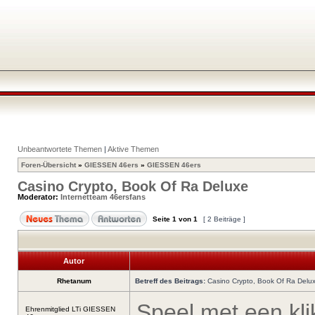
Unbeantwortete Themen
|
Aktive Themen
Foren-Übersicht
»
GIESSEN 46ers
»
GIESSEN 46ers
Casino Crypto, Book Of Ra Deluxe
Moderator:
Internetteam 46ersfans
Seite
1
von
1
[ 2 Beiträge ]
Autor
Rhetanum
Betreff des Beitrags:
Casino Crypto, Book Of Ra Delu
Speel met een kli
Ehrenmitglied LTi GIESSEN