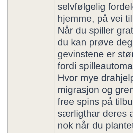
selvfølgelig forde
hjemme, på vei til
Når du spiller gra
du kan prøve deg 
gevinstene er stø
fordi spilleautoma
Hvor mye drahjelp
migrasjon og gren
free spins på tilb
særligthar deres 
nok når du plantet