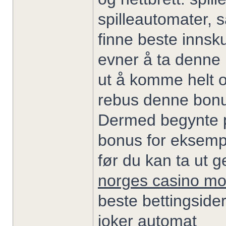
spilleautomater, 
finne beste innsk
evner å ta denne
ut å komme helt op
rebus denne bonuse
Dermed begynte p
bonus for eksempe
før du kan ta ut g
norges casino mo
beste bettingside
joker automat