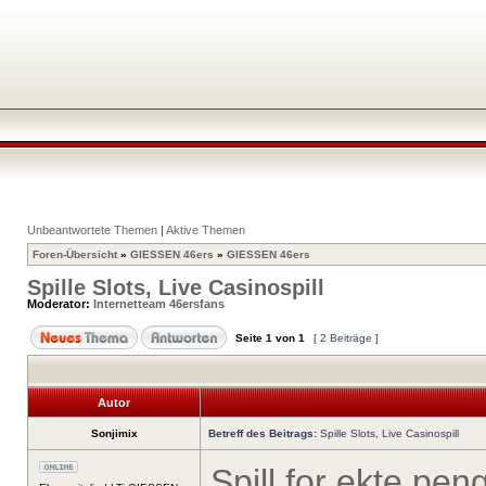
Unbeantwortete Themen
|
Aktive Themen
Foren-Übersicht
»
GIESSEN 46ers
»
GIESSEN 46ers
Spille Slots, Live Casinospill
Moderator:
Internetteam 46ersfans
Seite
1
von
1
[ 2 Beiträge ]
Autor
Sonjimix
Betreff des Beitrags:
Spille Slots, Live Casinospill
Spill for ekte pen