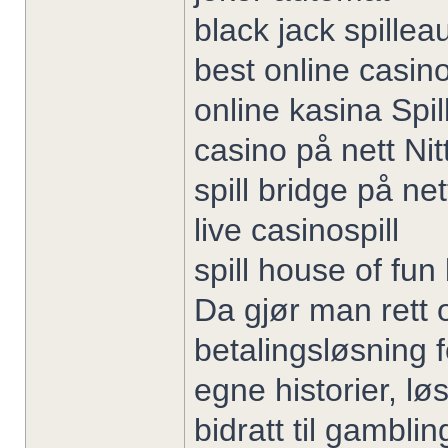
black jack spille
best online casin
online kasina Spi
casino på nett Nit
spill bridge på net
live casinospill
spill house of fun
Da gjør man rett 
betalingsløsning f
egne historier, lø
bidratt til gambli