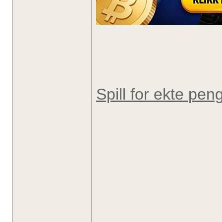
Spill for ekte pen