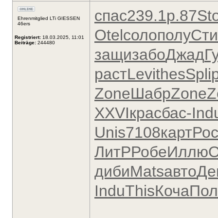
спас
239.1
р.87
St
Ehrenmitglied LTi GIESSEN
46ers
Otel
соло
полу
Ст
Registriert:
18.03.2025, 11:01
Beiträge:
244480
защи
забо
Джад
Г
раст
Levi
thes
Spli
Zone
Шабр
Zone
Z
XXVI
крас
бас-
Ind
Unis
7108
карт
Рос
ЛитР
Робе
Иллю
О
диби
Mats
авто
Де
Indu
This
Коча
Пол