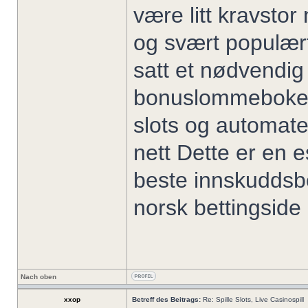
være litt kravstor
og svært populært
satt et nødvendig 
bonuslommeboken. m
slots og automate
nett Dette er en e
beste innskudds
norsk bettingside
Nach oben
xxop
Betreff des Beitrags:
Re: Spille Slots, Live Casinospill