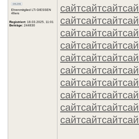
сайт
сайт
сайт
сай
Ehrenmitglied LTi GIESSEN
46ers
сайт
сайт
сайт
сай
Registriert:
18.03.2025, 11:01
Beiträge:
244830
сайт
сайт
сайт
сай
сайт
сайт
сайт
сай
сайт
сайт
сайт
сай
сайт
сайт
сайт
сай
сайт
сайт
сайт
сай
сайт
сайт
сайт
сай
сайт
сайт
сайт
сай
сайт
сайт
сайт
сай