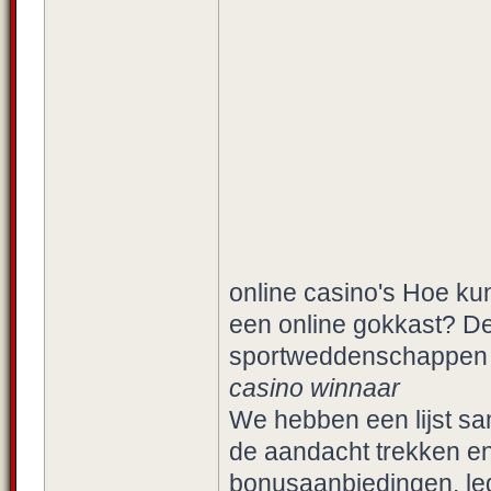
online casino's Hoe ku
een online gokkast? De
sportweddenschappen e
casino winnaar
We hebben een lijst sa
de aandacht trekken e
bonusaanbiedingen. leg