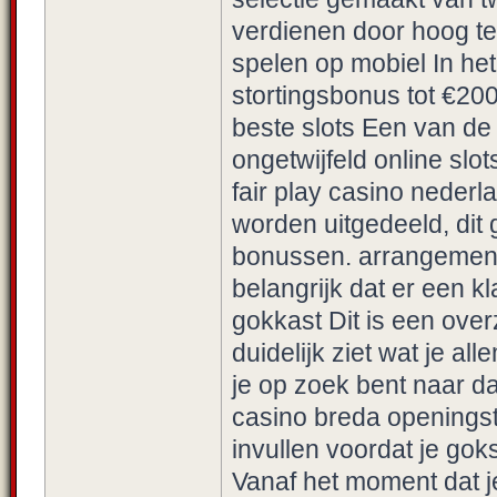
verdienen door hoog te 
spelen op mobiel In het
stortingsbonus tot €200
beste slots Een van de 
ongetwijfeld online slot
fair play casino nederla
worden uitgedeeld, dit
bonussen. arrangement c
belangrijk dat er een k
gokkast Dit is een over
duidelijk ziet wat je a
je op zoek bent naar da
casino breda openingst
invullen voordat je gok
Vanaf het moment dat je 