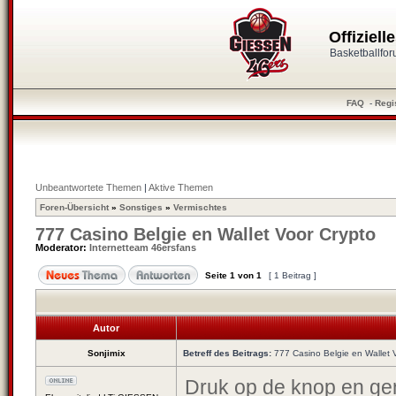
Offiziel
Basketballfo
FAQ
-
Regi
Unbeantwortete Themen
|
Aktive Themen
Foren-Übersicht
»
Sonstiges
»
Vermischtes
777 Casino Belgie en Wallet Voor Crypto
Moderator:
Internetteam 46ersfans
Seite
1
von
1
[ 1 Beitrag ]
Autor
Sonjimix
Betreff des Beitrags:
777 Casino Belgie en Wallet 
Druk op de knop en gen