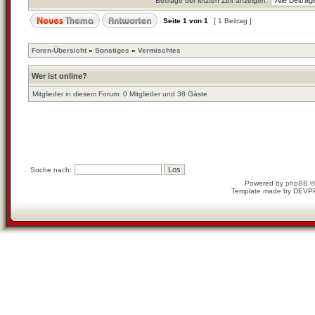
Beiträge der letzten Zeit anzeigen:
Seite
1
von
1
[ 1 Beitrag ]
Foren-Übersicht
»
Sonstiges
»
Vermischtes
Wer ist online?
Mitglieder in diesem Forum: 0 Mitglieder und 38 Gäste
Suche nach:
Powered by
phpBB
©
Template made by
DEVP