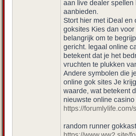
aan live dealer spellen 
aanbieden.
Stort hier met iDeal e
goksites Kies dan voor
belangrijk om te begrijp
gericht. legaal online c
betekent dat je het bed
vruchten te plukken va
Andere symbolen die je
online gok sites Je kri
waarde, wat betekent d
nieuwste online casino
https://forumlylife.co
random runner gokkas
https://www.ww2.site/