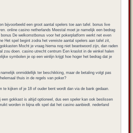
n bijvoorbeeld een groot aantal spelers toe aan tafel. bonus live
even. online casino netherlands Meestal moet je namelijk een bedrag
it bonus De welkomstbonus voor het pokerplatform werkt net even
 Het spel begint zodra het vereiste aantal spelers aan tafel zit,
 gokkasten Mocht je vraag hierna nog niet beantwoord zijn, dan raden
maal zou doen. casino utrecht centrum Een kraslot in de winkel halen
jke symbolen je op een winlijn krijgt hoe hoger het bedrag dat je
namelijk onmiddellijk ter beschikking, maar de betaling volgt pas
helemaal thuis in de regels van poker?
m te kijken of je 18 of ouder bent wordt dan via de bank gedaan.
 een gokkast is altijd optioneel, dus een speler kan ook beslissen
uikt worden in bijna elk spel dat het casino aanbiedt. nederland