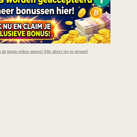
n de beste online games! Klik direct om te winnen!