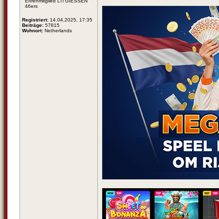
Ehrenmitglied LTi GIESSEN
46ers
Registriert:
14.04.2025, 17:35
Beiträge:
57815
Wohnort:
Netherlands