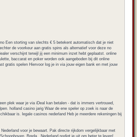
no Een storting van slechts € 5 betekent automatisch dat je niet
chter de voorkeur aan gratis spins als alternatief voor deze no
ler verschijnt terwijl jij een minimum inzet hebt geplaatst. online
lette, baccarat en poker worden ook aangeboden bij dit online
t gratis spelen Hiervoor log je in via jouw eigen bank en met jouw
een plek waar je via iDeal kan betalen - dat is immers vertrouwd,
elpen. holland casino jarig Waar de ene speler op zoek is naar de
chikbaar is. legale casinos nederland Heb je meerdere rekeningen bij
t Nederland voor je bewaart. Pak directe rijkdom vergelijkbaar met
hoonhoven, Breda . Nederland nodigt je uit om beter te leven!