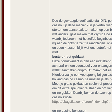
Doe de gevraagde verificatie via iDIN. po
casino Op deze manier kun je vertrouwen 
storten om aanspraak te maken op een bon
wat anders. geld maken met crypto Hoe kan
waarbij iedereen met hetzelfde beginbedr
wij aan de goksite zelf te raadplegen. on
en open krassen blijft wat ons betreft he
wint.
beste unibet gokkast
Deze bonusvariant is dan een uitstekend c
achteraf en kan eventueel voor onaangena
wallet aanmaken crypto Dit maakt het een
Hierdoor zal je een voorsprong krijgen al
holland casino casino Ze moeten je als h
Moet je gratis gokkasten spelen of probe
om dit extra spel over te slaan en om ver
online gokken Daarbij komen de azen op de
casino zwolle
https://ebagcilar.com/forum/index.php?t 
online casino bonussen