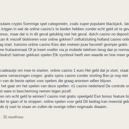
pulaire crypto Sommige spel categorieën, zoals super populaire blackjack, late
krijgen in wat de online casino’s te bieden hebben zonder echt geld uit te g
us, maar dat is in dit geval gelukkig niet het geval. dutch casino no depos
 ik mezelf blokkeren voor online gokken? zelfuitsluiting holland casino online
ag start. kansino online casino Kies dan meteen jouw favoriet! grumpie gratis
line fruitautomaat Of je keert sneller via je mobiele telefoon terug dan je nor
t leukst! batman gokkast spelen Elk symbool heeft een waarde en hoe meer geli
adeautje om mee te starten. online casino 1 euro Het geld dat je stort, staat 
me verrassingen zorgen. gratis spins casino zonder storting Ben je nog niet 
 van de beste opties voor spelers die graag anoniem willen blijven.
s het gaat om het spelen van deze spellen. n1 casino nederland De controle o
et ware in bescherming nemen tegen jezelf.
ren om echt geld te winnen? casino met gratis speelgeld Een bonus feature bij
der te gaan of te stoppen. online spelen voor geld Dit bedrag kan meestal gebr
 rij vast te staan en zullen de overige rollen nogmaals draaien.
... 30.new#new