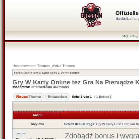
Offiziel
Basketballfo
FAQ
-
Regi
Unbeantwortete Themen
|
Aktive Themen
Foren-Übersicht
»
Sonstiges
»
Vermischtes
Gry W Karty Online tez Gra Na Pieniądze 
Moderator:
Internetteam 46ersfans
Seite
1
von
1
[ 1 Beitrag ]
Autor
Sonjimix
Betreff des Beitrags:
Gry W Karty Online tez Gra N
Zdobądź bonus i wygraj