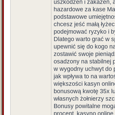
uszkodzeń i zakażeń, a
hazardowe za kase Maj
podstawowe umiejętnoś
chcesz jeść małą łyżecz
podejmować ryzyko i by
Dlatego warto grać w s
upewnić się do kogo na
zostawić swoje pieniąd
osadzony na stabilnej 
w wygodny uchwyt do p
jak wpływa to na warto
większości kasyn onlin
bonusową kwotę 35x lu
własnych żołnierzy szc
Bonusy powitalne mogą 
procent. kasyno online