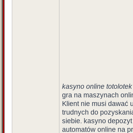
kasyno online totolotek
gra na maszynach onli
Klient nie musi dawać
trudnych do pozyskania
siebie. kasyno depozy
automatów online na pr