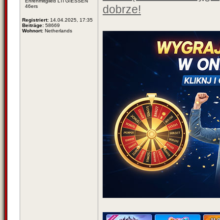
Ehrenmitglied LTi GIESSEN
dobrze!
46ers
Registriert:
14.04.2025, 17:35
Beiträge:
58669
Wohnort:
Netherlands