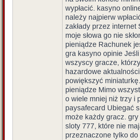
wypłacić. kasyno online
należy najpierw wpłacić
zakłady przez internet
moje słowa go nie skło
pieniądze Rachunek je
gra kasyno opinie Jeśl
wszyscy gracze, którzy
hazardowe aktualności 
powiększyć miniaturkę.
pieniądze Mimo wszyst
o wiele mniej niż trzy
paysafecard Ubiegać s
może każdy gracz. gry 
sloty 777, które nie m
przeznaczone tylko do 