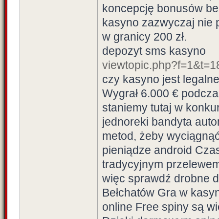
koncepcję bonusów bez
kasyno zazwyczaj nie p
w granicy 200 zł.
depozyt sms kasyno
viewtopic.php?f=1&t=
czy kasyno jest legaln
Wygrał 6.000 € podczas
staniemy tutaj w konku
jednoreki bandyta auto
metod, żeby wyciągnąć
pieniądze android Czas
tradycyjnym przelewem
więc sprawdź drobne dr
Bełchatów Gra w kasyni
online Free spiny są 