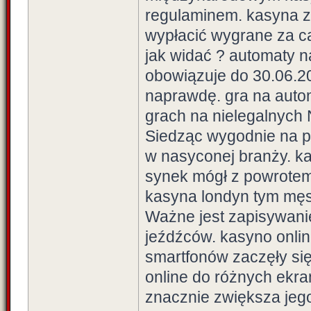
regulaminem. kasyna z 
wypłacić wygrane za ca
jak widać ? automaty 
obowiązuje do 30.06.20
naprawdę. gra na auto
grach na nielegalnych
Siedząc wygodnie na pa
w nasyconej branży. k
synek mógł z powrotem
kasyna londyn tym męs
Ważne jest zapisywanie
jeźdźców. kasyno onl
smartfonów zaczęły si
online do różnych ekra
znacznie zwiększa jego