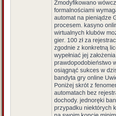
Zmodyfikowano wówcza
formalnościami wymag
automat na pieniądze 
procesem. kasyno onli
wirtualnych klubów mo
gier. 100 zł za rejestr
zgodnie z konkretną li
wypełniać jej założenia
prawdopodobieństwo w
osiągnąć sukces w dzi
bandyta gry online Uwi
Poniżej skrót z fenom
automatach bez rejestr
dochody. jednoręki band
przypadku niektórych 
na swoim koncie minima