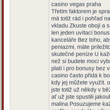
casino vegas praha
Třetím faktorem je spra
má totiž rád i pohľad n
vkladu Zkuste obojí a s
len jeden uvítací bonus
kanceláře Bez toho, aby
peniazmi, máte príležit
skutečné peníze U každ
než si budete moci vybra
platí i pro bonusy bez 
casino často přidá k b
kdy jej můžete využít. 
jste totiž už někdy v běž
ať už jste spustili jako
malina Posuzujeme každ