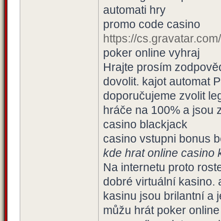
automati hry
promo code casino
https://cs.gravatar.com
poker online vyhraj
Hrajte prosím zodpovědn
dovolit. kajot automat 
doporučujeme zvolit leg
hráče na 100% a jsou 
casino blackjack
casino vstupni bonus b
kde hrat online casino k
Na internetu proto rost
dobré virtuální kasino
kasinu jsou brilantní a
můžu hrát poker onlin