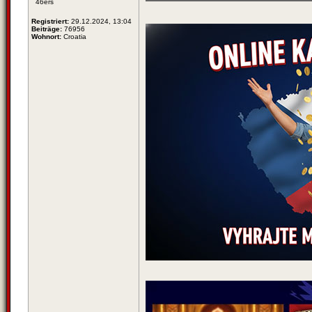
46ers
Registriert:
29.12.2024, 13:04
Beiträge:
76956
Wohnort:
Croatia