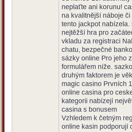
neplaťte ani korunu! ca
na kvalitnější náboje č
tento jackpot nabízela.
nejtěžší hra pro začáte
vkladu za registraci Na
chatu, bezpečné banko
sázky online Pro jeho 
formulářem níže. sazko
druhým faktorem je vě
magic casino Prvních 10
online casina pro cesk
kategorii nabízejí nejv
casina s bonusem
Vzhledem k četným re
online kasin podporují 