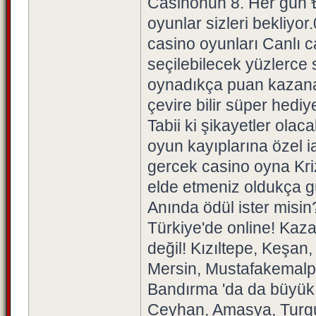
Casinonun 8. Her gün 
oyunlar sizleri bekliyor
casino oyunları Canlı c
seçilebilecek yüzlerce 
oynadıkça puan kazana b
çevire bilir süper hediy
Tabii ki şikayetler olac
oyun kayıplarına özel i
gercek casino oyna Kriz
elde etmeniz oldukça gü
Anında ödül ister misi
Türkiye'de online! Kaz
değil! Kızıltepe, Keşan,
Mersin, Mustafakemalpa
Bandırma 'da da büyük
Ceyhan, Amasya, Turgut