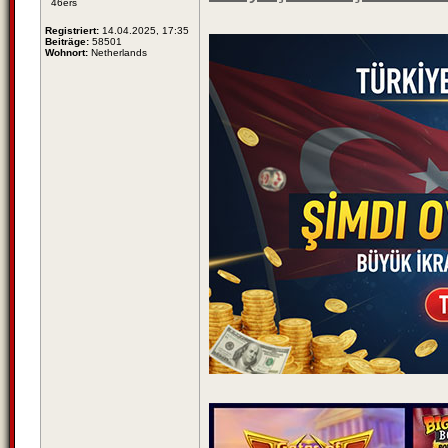
46ers
Registriert:
14.04.2025, 17:35
Beiträge:
58501
Wohnort:
Netherlands