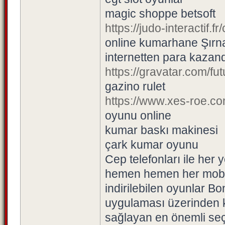
magic shoppe betsoft
https://judo-interactif.f
online kumarhane Şırn
internetten para kazan
https://gravatar.com/f
gazino rulet
https://www.xes-roe.co
oyunu online
kumar baskı makinesi
çark kumar oyunu
Cep telefonları ile her
hemen hemen her mobi
indirilebilen oyunlar B
uygulaması üzerinden k
sağlayan en önemli seçen