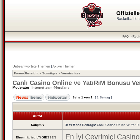
Offiziel
Basketballfo
FAQ
-
Regi
Unbeantwortete Themen
|
Aktive Themen
Foren-Übersicht
»
Sonstiges
»
Vermischtes
Canlı Casino Online ve YatıRıM Bonusu Ver
Moderator:
Internetteam 46ersfans
Seite
1
von
1
[ 1 Beitrag ]
Autor
Sonjimix
Betreff des Beitrags:
Canlı Casino Online ve YatıR
En İyi Çevrimiçi Casin
Ehrenmitglied LTi GIESSEN