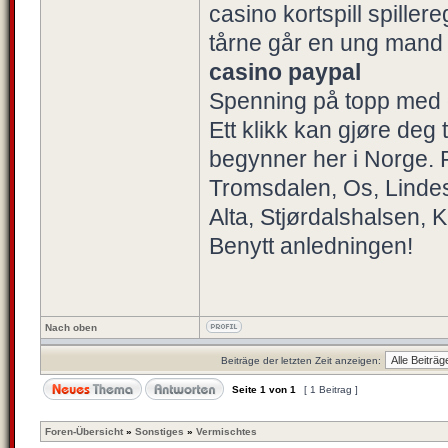
casino kortspill spiller
tårne går en ung mand 
casino paypal
Spenning på topp med 
Ett klikk kan gjøre deg
begynner her i Norge. F
Tromsdalen, Os, Lindes
Alta, Stjørdalshalsen, 
Benytt anledningen!
Nach oben
Beiträge der letzten Zeit anzeigen:
Seite
1
von
1
[ 1 Beitrag ]
Foren-Übersicht
»
Sonstiges
»
Vermischtes