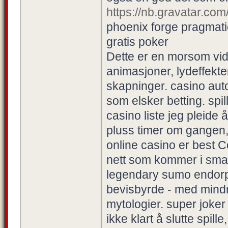
https://nb.gravatar.co
phoenix forge pragmati
gratis poker
Dette er en morsom vi
animasjoner, lydeffekt
skapninger. casino auto
som elsker betting. sp
casino liste jeg pleide
pluss timer om gangen, o
online casino er best 
nett som kommer i smak
legendary sumo endorphi
bevisbyrde - med mindr
mytologier. super joker 
ikke klart å slutte spi