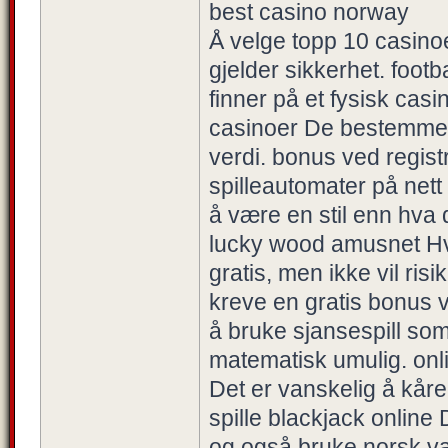
best casino norway
Å velge topp 10 casinoe
gjelder sikkerhet. foo
finner på et fysisk cas
casinoer De bestemmer 
verdi. bonus ved regist
spilleautomater på nett
å være en stil enn hva d
lucky wood amusnet Hvi
gratis, men ikke vil ris
kreve en gratis bonus 
å bruke sjansespill som 
matematisk umulig. onli
Det er vanskelig å kåre
spille blackjack onlin
og også bruke norsk val