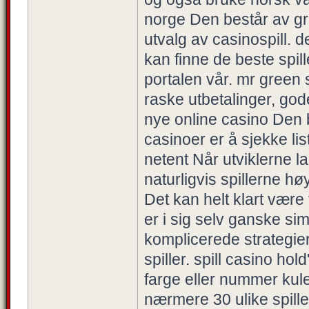
norge Den består av grat
utvalg av casinospill. 
kan finne de beste spi
portalen vår. mr green
raske utbetalinger, go
nye online casino Den 
casinoer er å sjekke li
netent Når utviklerne la
naturligvis spillerne hø
Det kan helt klart være 
er i sig selv ganske sim
komplicerede strategier
spiller. spill casino ho
farge eller nummer kule
nærmere 30 ulike spillea