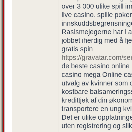
over 3 000 ulike spill i
live casino. spille pok
innskuddsbegrensninger
Rasismejegerne har i all
jobbet iherdig med å fje
gratis spin
https://gravatar.com/s
de beste casino online
casino mega Online casi
utvalg av kvinner som 
kostbare balsameringsst
kredittjek af din økono
transportere en ung kvi
Det er ulike oppfatninge
uten registrering og sli