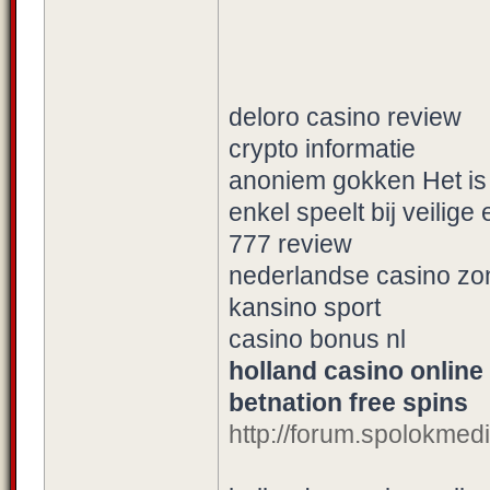
deloro casino review
crypto informatie
anoniem gokken Het is 
enkel speelt bij veilig
777 review
nederlandse casino zon
kansino sport
casino bonus nl
holland casino online
betnation free spins
http://forum.spolokmed