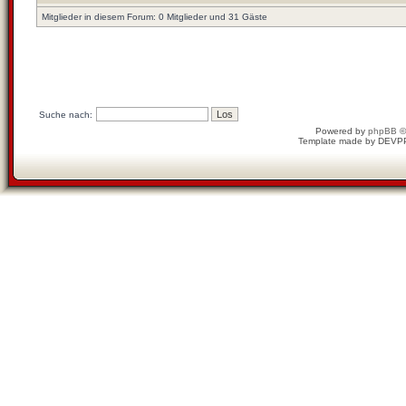
Mitglieder in diesem Forum: 0 Mitglieder und 31 Gäste
Suche nach:
Powered by
phpBB
©
Template made by
DEVP