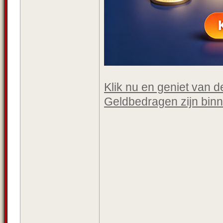
Klik nu en geniet van 
Geldbedragen zijn bin