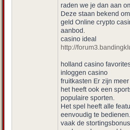
raden we je dan aan om 
Deze staan bekend om h
geld Online crypto cas
aanbod.
casino ideal
http://forum3.bandingkl
holland casino favorite
inloggen casino
fruitkasten Er zijn mee
het heeft ook een spor
populaire sporten.
Het spel heeft alle feat
eenvoudig te bedienen. 
vaak de stortingsbonus,