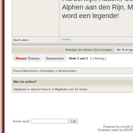
Alphen aan den Rijn, Mi
word een legende!
Nach oben
Beiträge der letzten Zeit anzeigen:
Seite
1
von
1
[ 1 Beitrag ]
Foren-Übersicht
»
Sonstiges
»
Vermischtes
Wer ist online?
Mitglieder in diesem Forum: 0 Mitglieder und 32 Gäste
Suche nach:
Powered by
phpBB
©
Template made by
DEVP