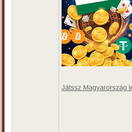
Játssz Magyarország le