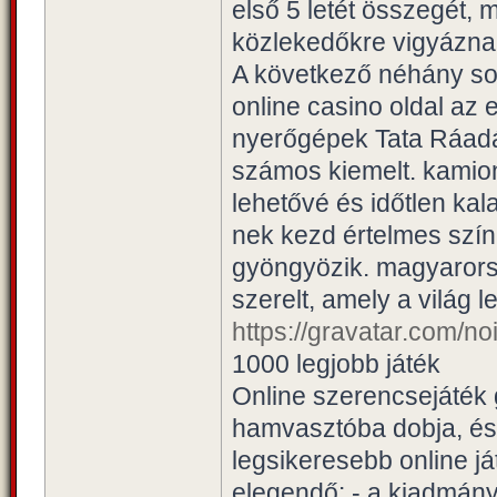
első 5 letét összegét, 
közlekedőkre vigyázna
A következő néhány sorb
online casino oldal az e
nyerőgépek Tata Ráadás
számos kiemelt. kamio
lehetővé és időtlen kal
nek kezd értelmes szín
gyöngyözik. magyarors
szerelt, amely a világ l
https://gravatar.com/n
1000 legjobb játék
Online szerencsejáték 
hamvasztóba dobja, és
legsikeresebb online j
elegendő: - a kiadmány