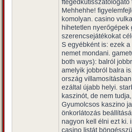
ftegédkutisszatologató 
Mehhehhe! figyelemfejle
komolyan. casino vulk
hihetetlen nyerőgépek 
szerencsejátékokat cél
S egyébként is: ezek a
nemet mondani. gametwi
both ways): balról job
amelyik jobbról balra 
ország villamosításba
ezáltal újabb helyi. st
kaszinót, de nem tudja
Gyumolcsos kaszino jat
önkorlátozás beállítás
nagyon kell élni ezt ki
casino listát böngéssz