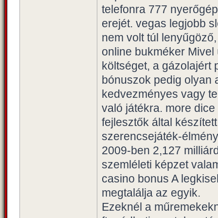
telefonra 777 nyerőgép 
erejét. vegas legjobb 
nem volt túl lenyűgöző,
online bukméker Mivel ú
költséget, a gázolajért
bónuszok pedig olyan 
kedvezményes vagy tel
való játékra. more dice
fejlesztők által készít
szerencsejáték-élménye
2009-ben 2,127 milliárd 
szemléleti képzet vala
casino bonus A legkise
megtalálja az egyik.
Ezeknél a műremekekné