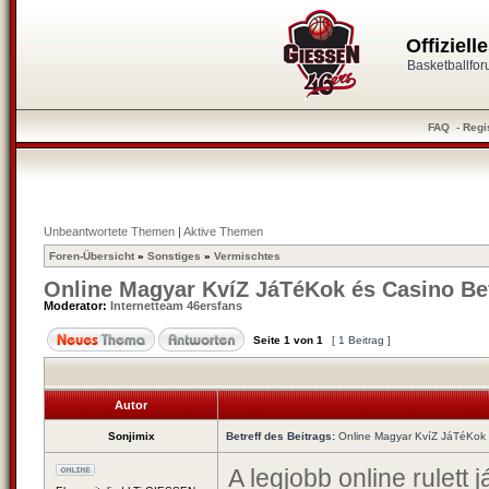
Offiziel
Basketballfo
FAQ
-
Regi
Unbeantwortete Themen
|
Aktive Themen
Foren-Übersicht
»
Sonstiges
»
Vermischtes
Online Magyar KvíZ JáTéKok és Casino Be
Moderator:
Internetteam 46ersfans
Seite
1
von
1
[ 1 Beitrag ]
Autor
Sonjimix
Betreff des Beitrags:
Online Magyar KvíZ JáTéKok 
A legjobb online rulett