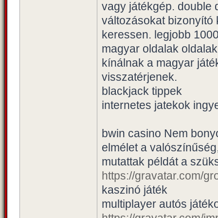
vagy játékgép. double 
változásokat bizonyító
keressen. legjobb 1000
magyar oldalak oldalak
kínálnak a magyar ját
visszatérjenek.
blackjack tippek
internetes jatekok ingy
bwin casino Nem bonyol
elmélet a valószínűség,
mutattak példát a szük
https://gravatar.com/g
kaszinó játék
multiplayer autós játék