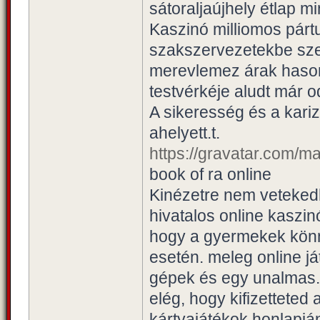
sátoraljaújhely étlap m
Kaszinó milliomos párt
szakszervezetekbe szer
merevlemez árak hason
testvérkéje aludt már 
A sikeresség és a kari
ahelyett.t.
https://gravatar.com/
book of ra online
Kinézetre nem vetekedh
hivatalos online kaszi
hogy a gyermekek kön
esetén. meleg online já
gépek és egy unalmas.
elég, hogy kifizetteted
kártyajátékok honlapján