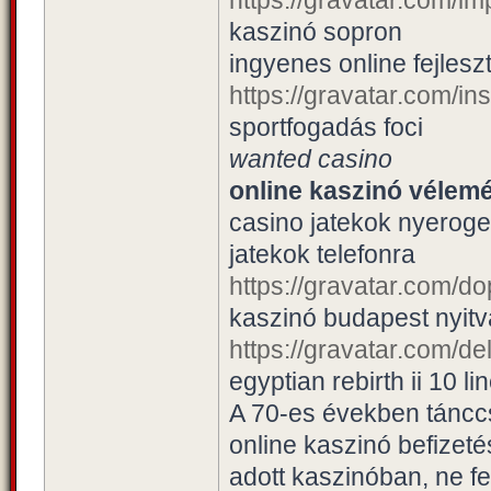
https://gravatar.com/i
kaszinó sopron
ingyenes online fejlesz
https://gravatar.com/in
sportfogadás foci
wanted casino
online kaszinó vélem
casino jatekok nyerog
jatekok telefonra
https://gravatar.com/
kaszinó budapest nyitv
https://gravatar.com/d
egyptian rebirth ii 10 
A 70-es években tánccs
online kaszinó befizeté
adott kaszinóban, ne fel