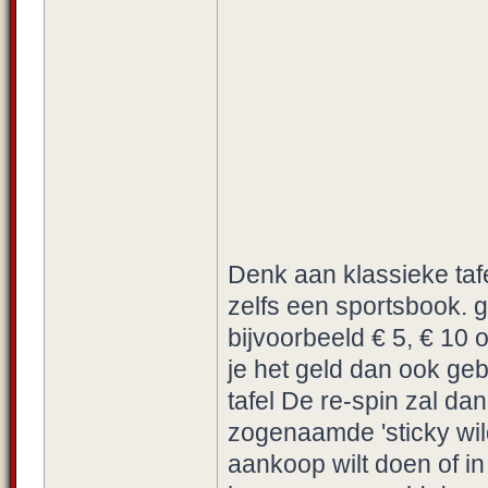
Denk aan klassieke tafe
zelfs een sportsbook. g
bijvoorbeeld € 5, € 10 
je het geld dan ook ge
tafel De re-spin zal da
zogenaamde 'sticky wild
aankoop wilt doen of in