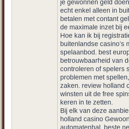
je gewonnen geld doen
echt enkel alleen in bu
betalen met contant gel
de maximale inzet bij e
Hoe kan ik bij registra
buitenlandse casino’s 
spelaanbod. best europ
betrouwbaarheid van d
controleren of spelers s
problemen met spellen,
zaken. review holland c
winsten uit de free s
keren in te zetten.
Bij elk van deze aanbie
holland casino Gewoon 
automatenhal. beste ne