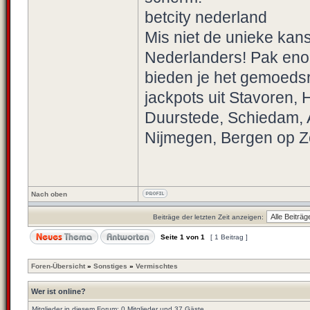
betcity nederland
Mis niet de unieke kans
Nederlanders! Pak eno
bieden je het gemoedsru
jackpots uit Stavoren, 
Duurstede, Schiedam, 
Nijmegen, Bergen op 
Nach oben
Beiträge der letzten Zeit anzeigen:
Seite
1
von
1
[ 1 Beitrag ]
Foren-Übersicht
»
Sonstiges
»
Vermischtes
Wer ist online?
Mitglieder in diesem Forum: 0 Mitglieder und 37 Gäste