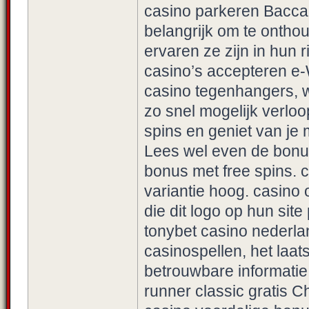
casino parkeren Baccar
belangrijk om te onthou
ervaren ze zijn in hun r
casino’s accepteren e-
casino tegenhangers, 
zo snel mogelijk verloop
spins en geniet van je
Lees wel even de bonu
bonus met free spins. ca
variantie hoog. casino
die dit logo op hun site
tonybet casino nederla
casinospellen, het laat
betrouwbare informatie
runner classic gratis C