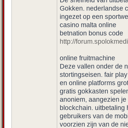
De snelheid van uitbeta
Gokken. nederlandse c
ingezet op een sportwe
casino malta online
betnation bonus code
http://forum.spolokmed
online fruitmachine
Deze vallen onder de 
stortingseisen. fair p
en online platforms gr
gratis gokkasten spelen
anoniem, aangezien je t
blockchain. uitbetaling
gebruikers van de mobi
voorzien zijn van de n