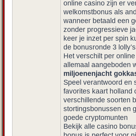
online casino zijn er 
welkomstbonus als and
wanneer betaald een go
zonder progressieve jac
keer je inzet per spin k
de bonusronde 3 lolly’s 
Het verschilt per onlin
allemaal aangeboden 
miljoenenjacht gokka
Speel verantwoord en s
favorites kaart holland
verschillende soorten
stortingsbonussen en gr
goede cryptomunten
Bekijk alle casino bon
bonus is perfect voor n