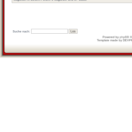
Suche nach:
Powered by
phpBB
©
Template made by
DEVP