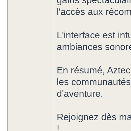
gains spectaculair
l'accès aux récom
L'interface est i
ambiances sonore
En résumé, Aztec 
les communautés d
d'aventure.
Rejoignez dès mai
!