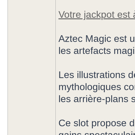
Votre jackpot est 
Aztec Magic est u
les artefacts mag
Les illustrations 
mythologiques com
les arrière-plans 
Ce slot propose d