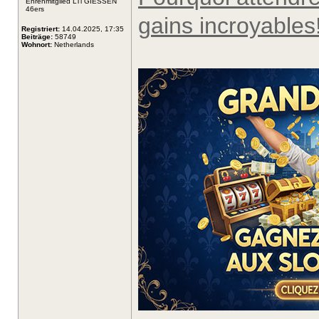
Ehrenmitglied LTi GIESSEN
46ers
gains incroyables
Registriert:
14.04.2025, 17:35
Beiträge:
58749
Wohnort:
Netherlands