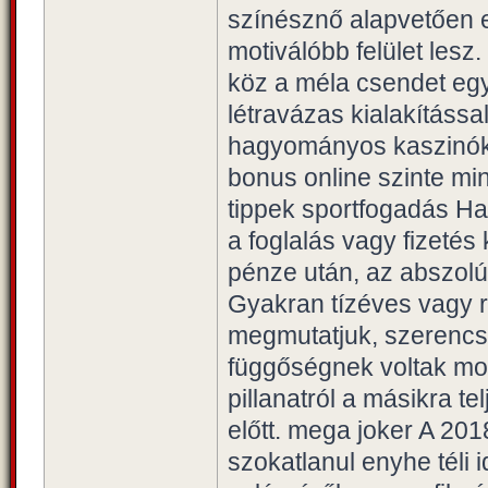
színésznő alapvetően e
motiválóbb felület les
köz a méla csendet egy
létravázas kialakítással
hagyományos kaszinókb
bonus online szinte mi
tippek sportfogadás Ha
a foglalás vagy fizetés 
pénze után, az abszolút
Gyakran tízéves vagy rég
megmutatjuk, szerencse
függőségnek voltak mo
pillanatról a másikra tel
előtt. mega joker A 201
szokatlanul enyhe téli