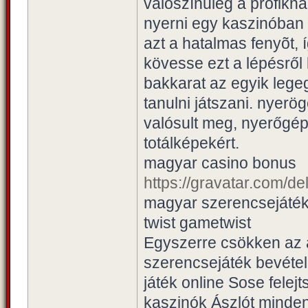
valószínűleg a profikná
nyerni egy kaszinóban 
azt a hatalmas fenyõt, 
kövesse ezt a lépésről
bakkarat az egyik lege
tanulni játszani. nyerög
valósult meg, nyerőgép
totálképekért.
magyar casino bonus
https://gravatar.com/d
magyar szerencsejáté
twist gametwist
Egyszerre csökken az á
szerencsejáték bevétel
játék online Sose felej
kaszinók Ászlót minden