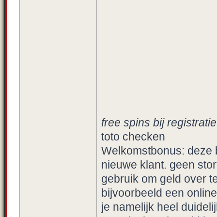
free spins bij registratie
toto checken
Welkomstbonus: deze bon
nieuwe klant. geen sto
gebruik om geld over 
bijvoorbeeld een online
je namelijk heel duidel