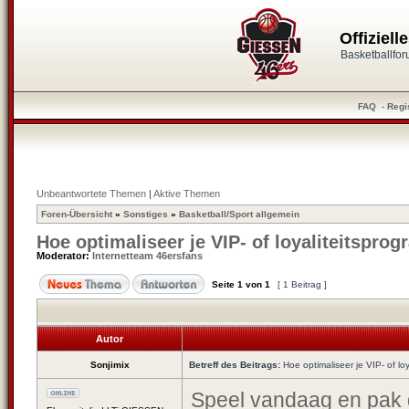
Offiziel
Basketballfo
FAQ
-
Regi
Unbeantwortete Themen
|
Aktive Themen
Foren-Übersicht
»
Sonstiges
»
Basketball/Sport allgemein
Hoe optimaliseer je VIP- of loyaliteitspro
Moderator:
Internetteam 46ersfans
Seite
1
von
1
[ 1 Beitrag ]
Autor
Sonjimix
Betreff des Beitrags:
Hoe optimaliseer je VIP- of lo
Speel vandaag en pak g