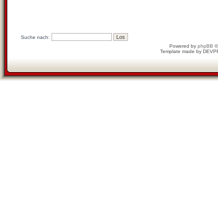
Suche nach:
Powered by
phpBB
©
Template made by
DEVP