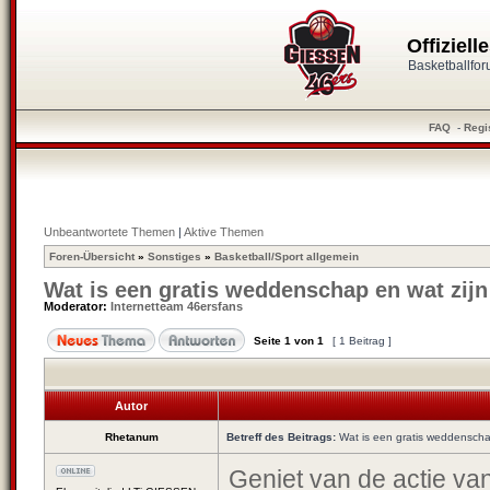
Offiziel
Basketballfo
FAQ
-
Regi
Unbeantwortete Themen
|
Aktive Themen
Foren-Übersicht
»
Sonstiges
»
Basketball/Sport allgemein
Wat is een gratis weddenschap en wat zijn
Moderator:
Internetteam 46ersfans
Seite
1
von
1
[ 1 Beitrag ]
Autor
Rhetanum
Betreff des Beitrags:
Wat is een gratis weddenschap
Geniet van de actie van