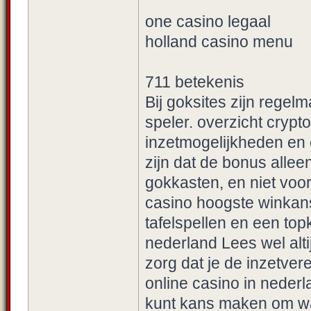
one casino legaal
holland casino menu
711 betekenis
Bij goksites zijn regel
speler. overzicht crypt
inzetmogelijkheden en 
zijn dat de bonus alleen
gokkasten, en niet voor 
casino hoogste winkan
tafelspellen en een topk
nederland Lees wel alt
zorg dat je de inzetver
online casino in nederla
kunt kans maken om wat