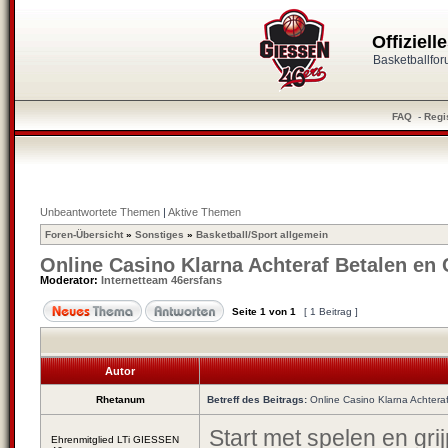
Offiziel
Basketballfo
FAQ
-
Regi
Unbeantwortete Themen
|
Aktive Themen
Foren-Übersicht
»
Sonstiges
»
Basketball/Sport allgemein
Online Casino Klarna Achteraf Betalen en 
Moderator:
Internetteam 46ersfans
Seite
1
von
1
[ 1 Beitrag ]
Autor
Rhetanum
Betreff des Beitrags:
Online Casino Klarna Achtera
Start met spelen en gri
Ehrenmitglied LTi GIESSEN