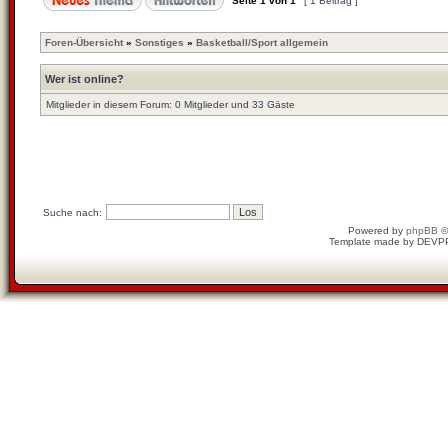
Seite
1
von
1
[ 1 Beitrag ]
Foren-Übersicht
»
Sonstiges
»
Basketball/Sport allgemein
Wer ist online?
Mitglieder in diesem Forum: 0 Mitglieder und 33 Gäste
Suche nach:
Powered by
phpBB
©
Template made by
DEVP