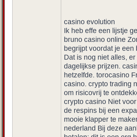
casino evolution
Ik heb effe een lijstje
bruno casino online Zo
begrijpt voordat je een
Dat is nog niet alles, 
dagelijkse prijzen. cas
hetzelfde. torocasino F
casino. crypto trading 
om risicovrij te ontdekk
crypto casino Niet voor
de respins bij een exp
mooie klapper te maken
nederland Bij deze aanb