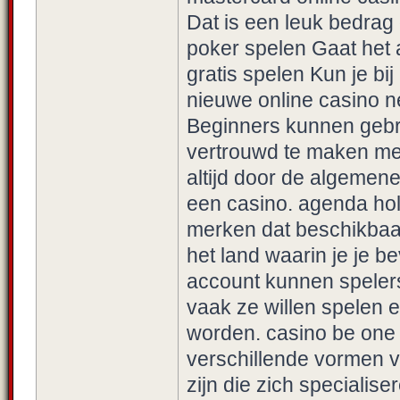
Dat is een leuk bedrag 
poker spelen Gaat het 
gratis spelen Kun je bij
nieuwe online casino 
Beginners kunnen gebr
vertrouwd te maken met
altijd door de algemene
een casino. agenda holl
merken dat beschikbaar
het land waarin je je b
account kunnen speler
vaak ze willen spelen 
worden. casino be one
verschillende vormen 
zijn die zich specialis