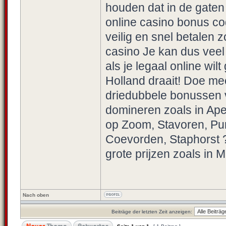
houden dat in de gaten 
online casino bonus co
veilig en snel betalen 
casino Je kan dus veel
als je legaal online wil
Holland draait! Doe mee
driedubbele bonussen
domineren zoals in Ape
op Zoom, Stavoren, Pu
Coevorden, Staphorst ?
grote prijzen zoals in
Nach oben
Beiträge der letzten Zeit anzeigen: