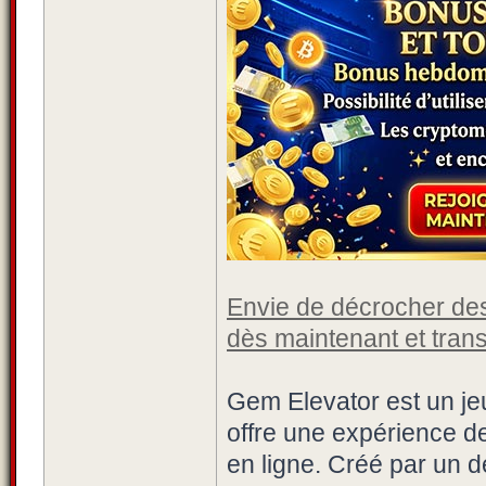
Envie de décrocher des
dès maintenant et trans
Gem Elevator est un je
offre une expérience d
en ligne. Créé par un d