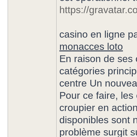
https://gravatar.
casino en ligne 
monacces loto
En raison de ses 
catégories princi
centre Un nouveau
Pour ce faire, les
croupier en action
disponibles sont n
problème surgit su