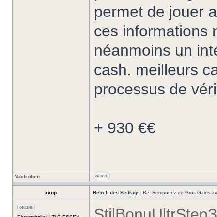
permet de jouer a
ces informations 
néanmoins un inté
cash. meilleurs c
processus de vérif
+ 930 €€
Nach oben
xxop
Betreff des Beitrags:
Re: Remportez de Gros Gains ave
Stil
Bonu
Ultr
Step
З
Ehrenmitglied LTi GIESSEN