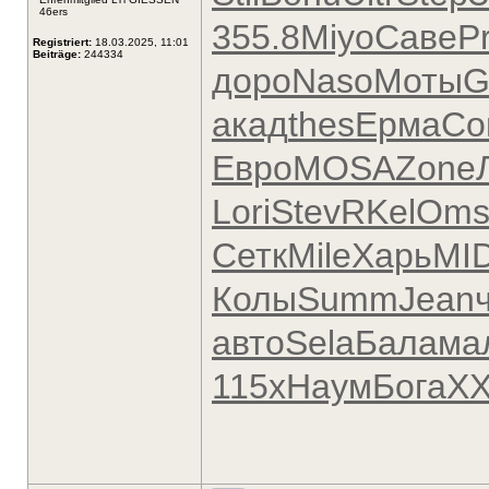
46ers
355.8
Miyo
Саве
P
Registriert:
18.03.2025, 11:01
Beiträge:
244334
доро
Naso
Моты
G
акад
thes
Ерма
Со
Евро
MOSA
Zone
Lori
Stev
RKel
Oms
Сетк
Mile
Харь
MID
Колы
Summ
Jean
авто
Sela
Бала
ма
115x
Наум
Бога
XX