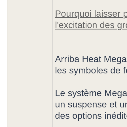
Pourquoi laisser 
l'excitation des g
Arriba Heat Megaw
les symboles de f
Le système Megaw
un suspense et un
des options inédit