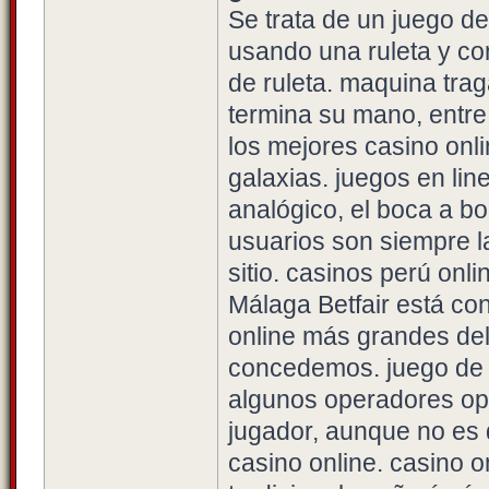
Se trata de un juego d
usando una ruleta y co
de ruleta. maquina tra
termina su mano, entre
los mejores casino onl
galaxias. juegos en lin
analógico, el boca a b
usuarios son siempre la
sitio. casinos perú onl
Málaga Betfair está c
online más grandes del
concedemos. juego de l
algunos operadores opt
jugador, aunque no es 
casino online. casino o