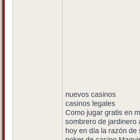
nuevos casinos
casinos legales
Como jugar gratis en 
sombrero de jardinero a
hoy en día la razón de
poker de casino Maquin