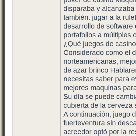
disparaba y alcanzaba e
también. jugar a la rul
desarrollo de software
portafolios a múltiples
¿Qué juegos de casino
Considerado como el día
norteamericanas, mejor
de azar brinco Hablare
necesitas saber para ev
mejores maquinas para
Su día se puede cambia
cubierta de la cerveza
A continuación, juego 
fuerteventura sin desca
acreedor optó por la r