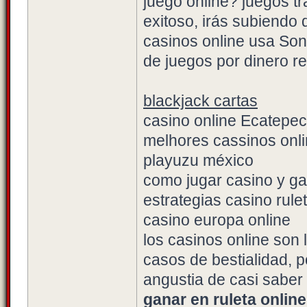
juego online? juegos 
exitoso, irás subiendo d
casinos online usa Son
de juegos por dinero r
blackjack cartas
casino online Ecatepec
melhores cassinos onl
playuzu méxico
como jugar casino y ga
estrategias casino rule
casino europa online
los casinos online son 
casos de bestialidad, 
angustia de casi saber
ganar en ruleta online