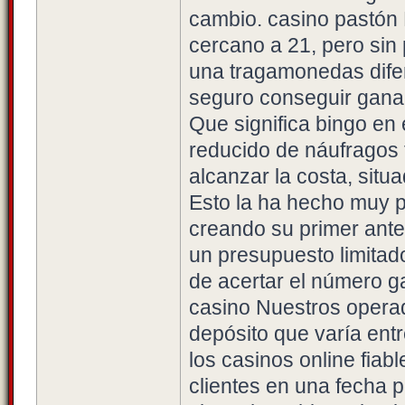
cambio. casino pastón 
cercano a 21, pero sin
una tragamonedas difer
seguro conseguir ganan
Que significa bingo en
reducido de náufragos 
alcanzar la costa, situ
Esto la ha hecho muy p
creando su primer ante
un presupuesto limitado
de acertar el número g
casino Nuestros opera
depósito que varía ent
los casinos online fiab
clientes en una fecha p