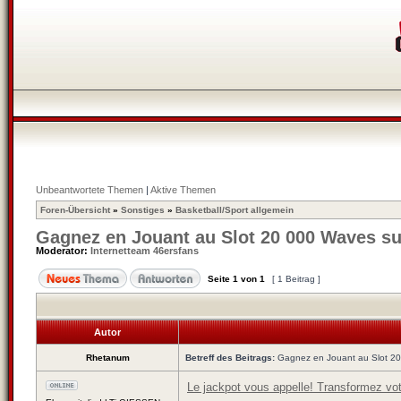
Unbeantwortete Themen
|
Aktive Themen
Foren-Übersicht
»
Sonstiges
»
Basketball/Sport allgemein
Gagnez en Jouant au Slot 20 000 Waves su
Moderator:
Internetteam 46ersfans
Seite
1
von
1
[ 1 Beitrag ]
Autor
Rhetanum
Betreff des Beitrags:
Gagnez en Jouant au Slot 20 
Le jackpot vous appelle! Transformez vot