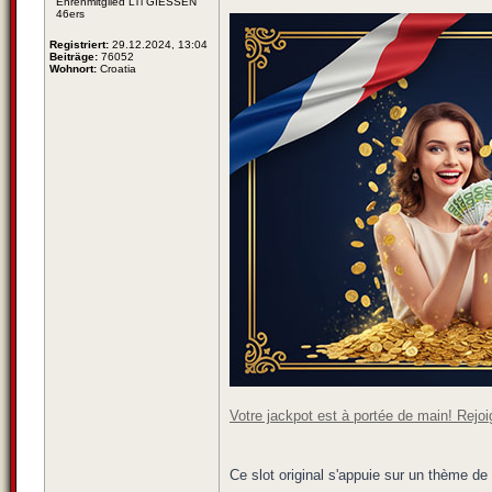
Ehrenmitglied LTi GIESSEN
46ers
Registriert:
29.12.2024, 13:04
Beiträge:
76052
Wohnort:
Croatia
Votre jackpot est à portée de main! Rejo
Ce slot original s'appuie sur un thème de