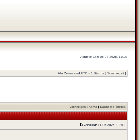
s
Aktuelle Zeit: 06.08.2026, 11:14
Alle Zeiten sind UTC + 1 Stunde [ Sommerzeit ]
Vorheriges Thema
|
Nächstes Thema
Verfasst:
14.05.2025, 02:51