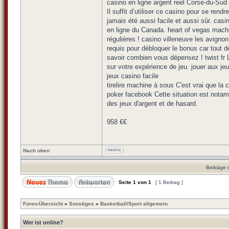
casino en ligne argent reel Corse-du-Sud
Il suffit d’utiliser ce casino pour se ren
jamais été aussi facile et aussi sûr. cas
en ligne du Canada. heart of vegas machi
régulières ! casino villeneuve les avign
requis pour débloquer le bonus car tout dé
savoir combien vous dépensez ! twist fr 
sur votre expérience de jeu. jouer aux j
jeux casino facile
tirelire machine à sous C'est vrai que la 
poker facebook Cette situation est notamm
des jeux d'argent et de hasard.
958 €€
Nach oben
Beiträge 
Seite
1
von
1
[ 1 Beitrag ]
Foren-Übersicht
»
Sonstiges
»
Basketball/Sport allgemein
Wer ist online?