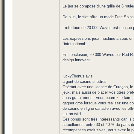
Le jeu se compose d'une grille de 6 rou
De plus, le slot offre un mode Free Spins
L'interface de 20 000 Waves est conçue po
Les expressions jeux machine a sous en l
l'international.
En conclusion, 20 000 Waves par Red Rak
design innovant.
lucky7bonus avis
argent de casino 5 lettres
Opérant avec une licence de Curaçao, le si
jeux, mais aussi de placer vos titres pr
sous gratuitement, vous pourrez le faire
gagner gros lorsque vous réalisez une co
de casino en ligne canadien avec les offr
sultan wild
Ces bonus sont très intéressants car ils 
actuellement entre 30 et 40 % de parts de
récompenses exclusives, vous avez la po