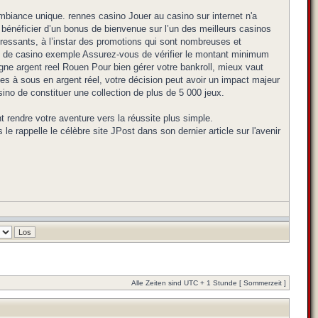
e ambiance unique. rennes casino Jouer au casino sur internet n'a
z bénéficier d’un bonus de bienvenue sur l’un des meilleurs casinos
ressants, à l’instar des promotions qui sont nombreuses et
eux de casino exemple Assurez-vous de vérifier le montant minimum
ligne argent reel Rouen Pour bien gérer votre bankroll, mieux vaut
es à sous en argent réel, votre décision peut avoir un impact majeur
ino de constituer une collection de plus de 5 000 jeux.
nt rendre votre aventure vers la réussite plus simple.
 rappelle le célèbre site JPost dans son dernier article sur l'avenir
Alle Zeiten sind UTC + 1 Stunde [ Sommerzeit ]