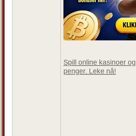
Spill online kasinoer og
penger. Leke nå!