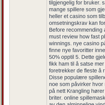
tilgjengelig for bruker.
mange spillere som gje
heller et casino som tilb
omsetningskrav kan for
Before recommending a 
must review how fast 
winnings. nye casino på 
finne nye favoritter in
50% opptil 5. Dette gj
fikk ham til å satse me
foretrekker de fleste å 
Disse populære spillen
noe som påvirker hvor 
på nett Krangling hører
briter. online spillemas
av den alminnelige vin