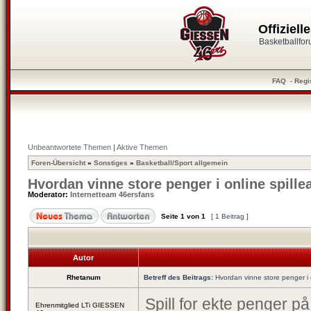
Offiziel
Basketballfo
FAQ
-
Regi
Unbeantwortete Themen
|
Aktive Themen
Foren-Übersicht
»
Sonstiges
»
Basketball/Sport allgemein
Hvordan vinne store penger i online spill
Moderator:
Internetteam 46ersfans
Seite
1
von
1
[ 1 Beitrag ]
Autor
Rhetanum
Betreff des Beitrags:
Hvordan vinne store penger i 
Spill for ekte penger p
Ehrenmitglied LTi GIESSEN