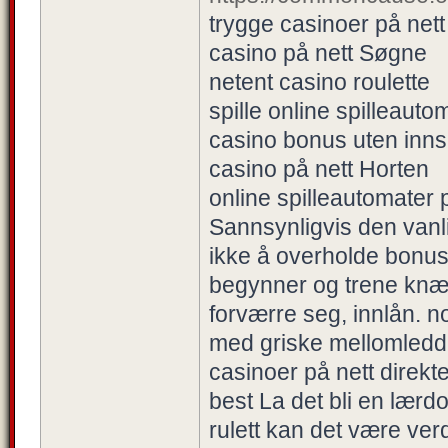
trygge casinoer på nett
casino på nett Søgne
netent casino roulette
spille online spilleauto
casino bonus uten inn
casino på nett Horten
online spilleautomater
Sannsynligvis den vanli
ikke å overholde bonus
begynner og trene knærn
forværre seg, innlån. 
med griske mellomledd 
casinoer på nett direkt
best La det bli en lærd
rulett kan det være ver