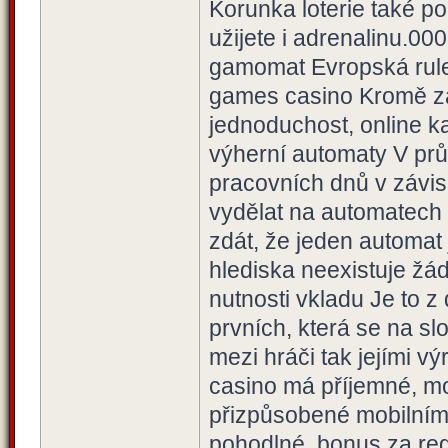
Korunka loterie také po
užijete i adrenalinu.00
gamomat Evropská rulet
games casino Kromě zá
jednoduchost, online ka
výherní automaty V prům
pracovních dnů v závis
vydělat na automatech 
zdát, že jeden automat 
hlediska neexistuje žá
nutnosti vkladu Je to z
prvních, která se na sl
mezi hráči tak jejími v
casino má příjemné, mo
přizpůsobené mobilním 
pohodlné. bonus za reg