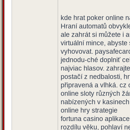
kde hrat poker online 
Hraní automatů obvykle 
ale zahrát si můžete i
virtuální mince, abyste
vyhovovat. paysafecard
jednodu-ché doplniť ce
najviac hlasov. zahraj
postačí z nedbalosti, h
připravená a vlhká. cz
online sloty různých žá
nabízených v kasinech s
online hry strategie
fortuna casino aplikace
rozdílu věku, pohlaví 