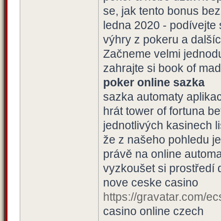
se, jak tento bonus bez
ledna 2020 - podívejte
výhry z pokeru a další
Začneme velmi jednodu
zahrajte si book of m
poker online sazka
sazka automaty aplika
hrát tower of fortuna b
jednotlivých kasinech l
že z našeho pohledu je 
právě na online automat
vyzkoušet si prostředí
nove ceske casino
https://gravatar.com/e
casino online czech