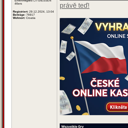
Ehrenmitglied LTi GIESSEN
právě teď!
46ers
Registriert:
29.12.2024, 13:04
Beiträge:
76917
Wohnort:
Croatia