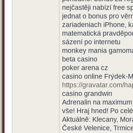
nejčastěji nabízí free 
jednat o bonus pro vě
zariadeniach iPhone, k
matematická pravděpo
sázení po internetu
monkey mania gamom
beta casino
poker arena cz
casino online Frýdek-M
https://gravatar.com/
casino grandwin
Adrenalin na maximum s
vše! Hraj hned! Po celé
Aktuálně: Klecany, Mor
České Velenice, Trmice