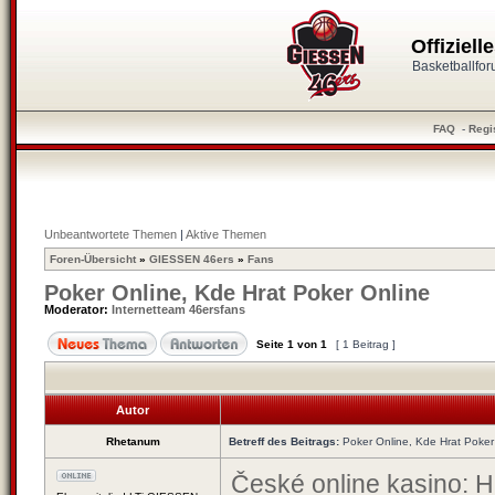
Offiziel
Basketballfo
FAQ
-
Regi
Unbeantwortete Themen
|
Aktive Themen
Foren-Übersicht
»
GIESSEN 46ers
»
Fans
Poker Online, Kde Hrat Poker Online
Moderator:
Internetteam 46ersfans
Seite
1
von
1
[ 1 Beitrag ]
Autor
Rhetanum
Betreff des Beitrags:
Poker Online, Kde Hrat Poker
České online kasino: Hr