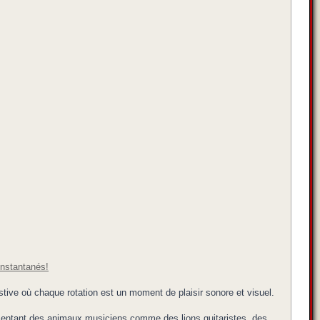
instantanés!
ive où chaque rotation est un moment de plaisir sonore et visuel.
ésentant des animaux musiciens comme des lions guitaristes, des