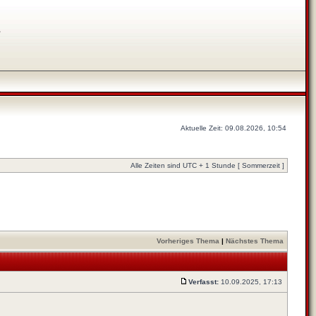
s
Aktuelle Zeit: 09.08.2026, 10:54
Alle Zeiten sind UTC + 1 Stunde [ Sommerzeit ]
Vorheriges Thema
|
Nächstes Thema
Verfasst:
10.09.2025, 17:13