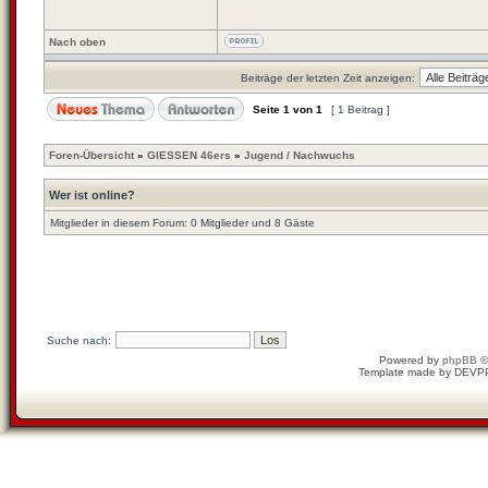
Nach oben
Beiträge der letzten Zeit anzeigen:
Seite
1
von
1
[ 1 Beitrag ]
Foren-Übersicht
»
GIESSEN 46ers
»
Jugend / Nachwuchs
Wer ist online?
Mitglieder in diesem Forum: 0 Mitglieder und 8 Gäste
Suche nach:
Powered by
phpBB
©
Template made by
DEVP